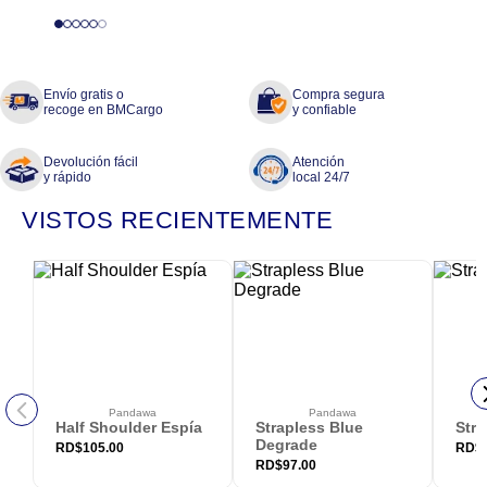
Envío gratis o
Compra segura
recoge en BMCargo
y confiable
Devolución fácil
Atención
y rápido
local 24/7
VISTOS RECIENTEMENTE
Pandawa
Pandawa
Half Shoulder Espía
Strapless Blue
Stra
Degrade
RD$
105.00
RD$
RD$
97.00