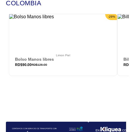
COLOMBIA
-
29
%
Limon Piel
Bolso Manos libres
Bill
RD$
90.00
RD$
RD$
126.00