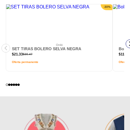
-
30
%
Oniki
SET TIRAS BOLERO SELVA NEGRA
Bols
$
21.33
$
116.0
$
30.47
Oferta permanente
Oferta 