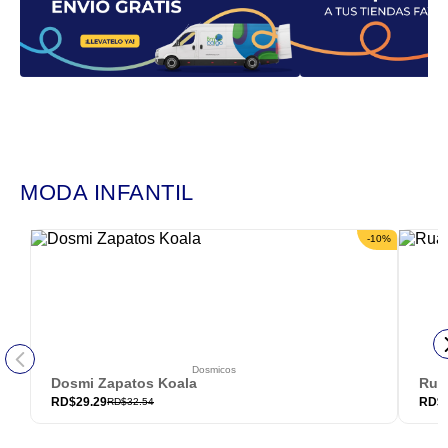
MODA INFANTIL
-
10
%
Dosmicos
Dosmi Zapatos Koala
Rua
RD$
29.29
RD$
RD$
32.54