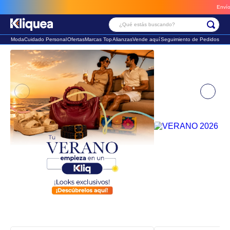
Envío rápido, grati
¿Qué estás buscando?
Moda
Cuidado Personal
Ofertas
Marcas Top
Alianzas
Vende aquí
Seguimiento de Pedidos
Términos Más Buscados
1
.
faldas
2
.
sandalia
3
.
futbol