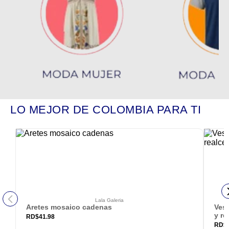
LO MEJOR DE COLOMBIA PARA TI
Lala Galeria
Aretes mosaico cadenas
Vest
y re
RD$
41.98
RD$