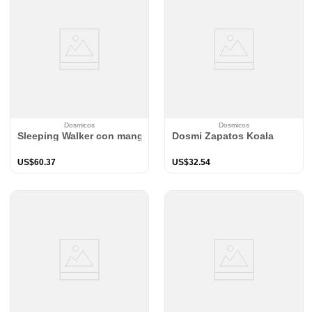
Dosmicos
Dosmicos
Sleeping Walker con mangas Jirafas rosé TOG 2.0
Dosmi Zapatos Koala
US$
60
.
37
US$
32
.
54