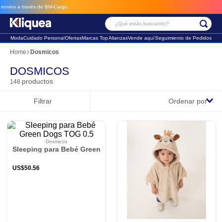
e BM-Cargo
¿Qué estás buscando?
Moda
Cuidado Personal
Ofertas
Marcas Top
Alianzas
Vende aquí
Seguimiento de Pedidos
Términos Más Buscados
Dosmicos
1
.
faldas
DOSMICOS
productos
148
2
.
sandalia
Filtrar
Ordenar por
3
.
futbol
Dosmicos
Sleeping para Bebé Green Dogs TOG 0.5
US$
50
.
56