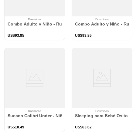
Dosmicos
Dosmicos
Combo Adulto y Niño - Ruana Leona
Combo Adulto y Niño - Ruan
US$
93
.
85
US$
93
.
85
Dosmicos
Dosmicos
Suecos Colibrí Under - Niña
Sleeping para Bebé Osito Be
US$
10
.
49
US$
63
.
62