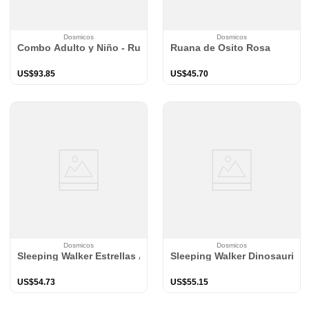
Dosmicos
Dosmicos
Combo Adulto y Niño - Ruana Leona
Ruana de Osito Rosa
US$
93
.
85
US$
45
.
70
Dosmicos
Dosmicos
Sleeping Walker Estrellas Azul TOG 2.5
Sleeping Walker Dinosaurios
US$
54
.
73
US$
55
.
15