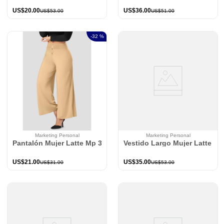
US$
20
.
00
US$
36
.
00
US$
53
.
00
US$
51
.
00
-
32 %
Marketing Personal
Marketing Personal
Pantalón Mujer Latte Mp 3407
Vestido Largo Mujer Latte M
US$
21
.
00
US$
35
.
00
US$
31
.
00
US$
53
.
00