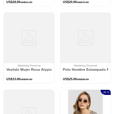
US$
28
.
00
US$
20
.
00
US$
41
.
00
US$
70
.
00
Marketing Personal
Marketing Personal
Vestido Mujer Rosa Atypical 33435
Polo Hombre Estampado Mp 
US$
33
.
00
US$
25
.
00
US$
49
.
00
US$
38
.
00
-
36 %