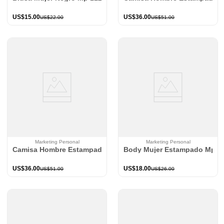
US$
15
.
00
US$
36
.
00
US$
22
.
00
US$
51
.
00
Marketing Personal
Marketing Personal
Camisa Hombre Estampado Mp 114570
Body Mujer Estampado Mp 1
US$
36
.
00
US$
18
.
00
US$
51
.
00
US$
26
.
00