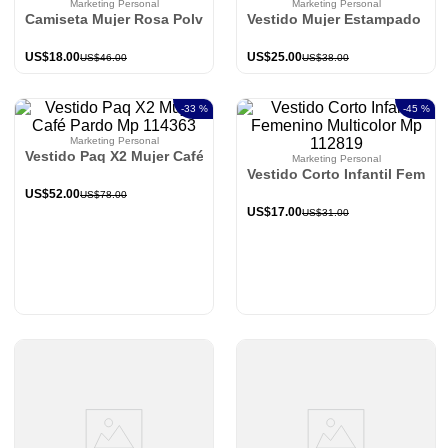
Marketing Personal
Marketing Personal
Camiseta Mujer Rosa Polvo Mp 114226
Vestido Mujer Estampado Aty
US$
18
.
00
US$
25
.
00
US$
46
.
00
US$
38
.
00
-
33 %
-
45 %
Marketing Personal
Vestido Paq X2 Mujer Café Pardo Mp 114363
Marketing Personal
Vestido Corto Infantil Femen
US$
52
.
00
US$
78
.
00
US$
17
.
00
US$
31
.
00