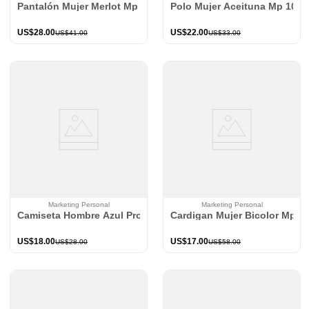
Pantalón Mujer Merlot Mp 114229
Polo Mujer Aceituna Mp 1044
US$
28
.
00
US$
22
.
00
US$
41
.
00
US$
33
.
00
Marketing Personal
Marketing Personal
Camiseta Hombre Azul Profundo Mp 114012
Cardigan Mujer Bicolor Mp 1
US$
18
.
00
US$
17
.
00
US$
28
.
00
US$
58
.
00