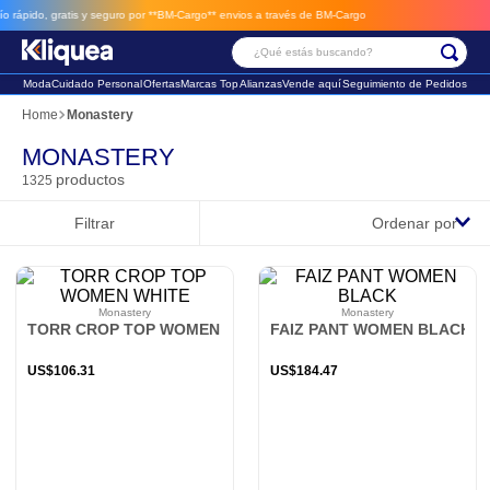
envios a través de BM-Cargo
¿Qué estás buscando?
Moda
Cuidado Personal
Ofertas
Marcas Top
Alianzas
Vende aquí
Seguimiento de Pedidos
Términos Más Buscados
Monastery
1
.
faldas
MONASTERY
productos
1325
2
.
sandalia
Filtrar
Ordenar por
3
.
futbol
Monastery
Monastery
TORR CROP TOP WOMEN WHITE
FAIZ PANT WOMEN BLACK
US$
106
.
31
US$
184
.
47