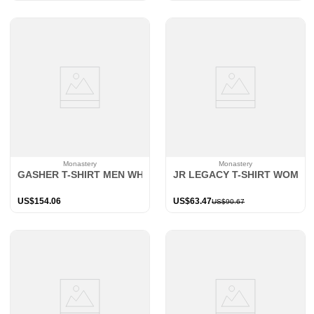
Monastery
Monastery
GASHER T-SHIRT MEN WHITE
JR LEGACY T-SHIRT WOMEN
US$
154
.
06
US$
63
.
47
US$
90
.
67