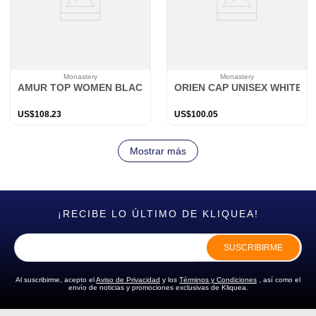
Monastery
Monastery
AMUR TOP WOMEN BLACK
ORIEN CAP UNISEX WHITE
US$
108
.
23
US$
100
.
05
Mostrar más
¡RECIBE LO ÚLTIMO DE KLIQUEA!
SUSCRIBIRME
Al suscribirme, acepto el
Aviso de Privacidad
y los
Términos y Condiciones
, así como el
envío de noticias y promociones exclusivas de Kliquea.