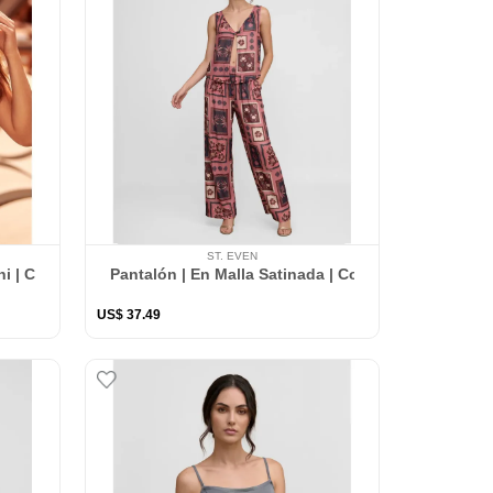
ST. EVEN
ni | Cintura ajustable
Pantalón | En Malla Satinada | Con Bolsillos Latera
US$
37
.
49