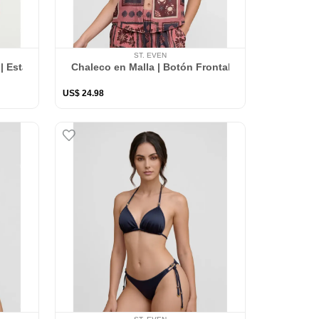
ST. EVEN
 | Estampada al Mojarse
Chaleco en Malla | Botón Frontal
US$
24
.
98