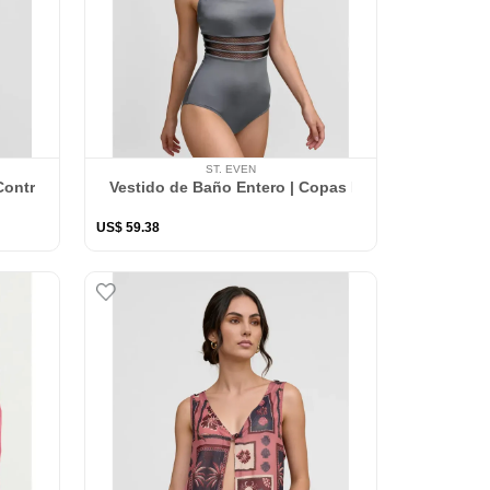
ST. EVEN
| Control Suave de Abdomen
Vestido de Baño Entero | Copas Fijas | Control d
US$
59
.
38