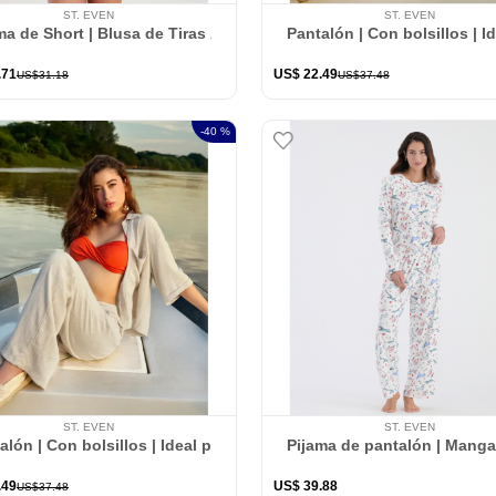
ST. EVEN
ST. EVEN
ma de Short | Blusa de Tiras Ajustables
Pantalón | Con bolsillos | I
.
71
US$
22
.
49
US$
31
.
18
US$
37
.
48
-
40 %
ST. EVEN
ST. EVEN
alón | Con bolsillos | Ideal para el verano
Pijama de pantalón | Manga
.
49
US$
39
.
88
US$
37
.
48