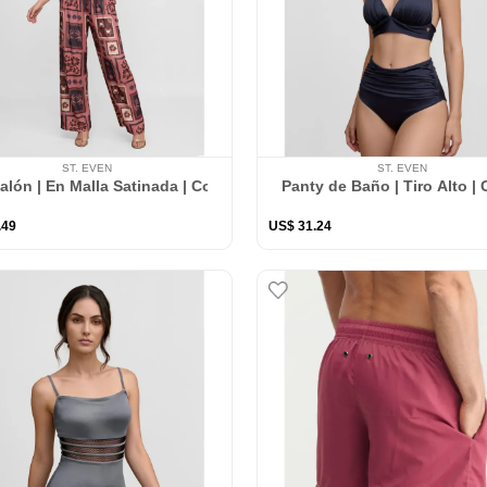
ST. EVEN
ST. EVEN
alón | En Malla Satinada | Con Bolsillos Laterales
Panty de Baño | Tiro Alto 
.
49
US$
31
.
24