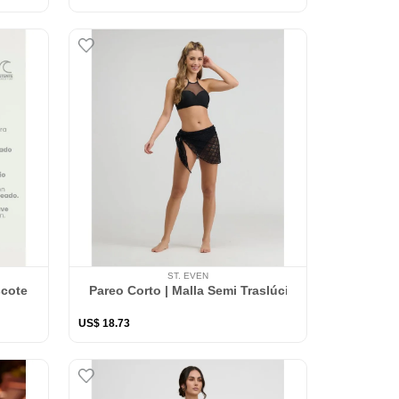
ST. EVEN
scote Cruzado | Realce Medio
Pareo Corto | Malla Semi Traslúcida
US$
18
.
73