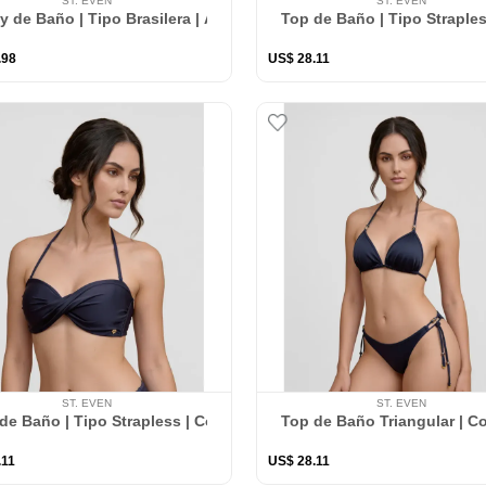
ST. EVEN
ST. EVEN
y de Baño | Tipo Brasilera | Anudado Lateral
Top de Baño | Tipo Straple
.
98
US$
28
.
11
ST. EVEN
ST. EVEN
de Baño | Tipo Strapless | Con Copas Suaves
Top de Baño Triangular | C
.
11
US$
28
.
11