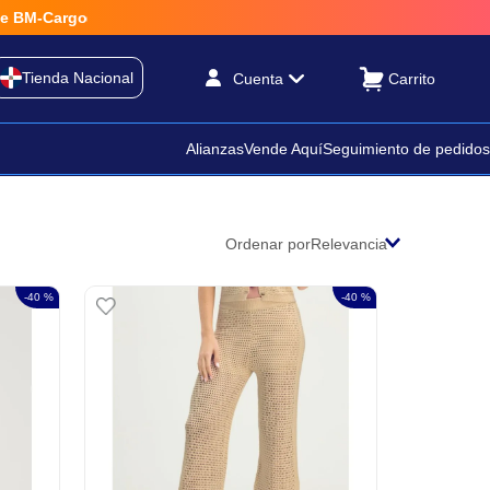
Tienda Nacional
Cuenta
Alianzas
Vende Aquí
Seguimiento de pedidos
Ordenar por
Relevancia
-
40 %
-
40 %