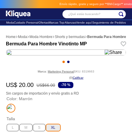
Envío rápido, gratis y seguro por **BM-Cargo**
envios a 
¿Qué estás buscando?
Moda
Cuidado Personal
Ofertas
Marcas Top
Alianzas
Vende aquí
Seguimiento de Pedidos
Términos Más Buscados
Moda
Moda Hombre
Shorts y bermudas
Bermuda Para Hombre Vin
1
.
faldas
Bermuda Para Hombre Vinotinto MP
2
.
sandalia
3
.
futbol
Marca:
Marketing Personal
SKU
:
8319663
☆
☆
☆
☆
☆
(
0
)
US$
20
.
00
US$
66
.
00
-
70 %
Sin cargos de importación y envío gratis a RD
Color
:
Marrón
Talla
L
M
S
XL