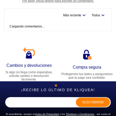
Por favor, inicia sesión para escribir un comentario.
Más reciente
Todos
Cargando comentarios…
Cambios y devoluciones
Compra segura
Si algo no llega como esperabas,
Protegemos tus datos y aseguramos
solicita cambio o devolución
que tu pago sea confiable.
fácilmente.
¡RECIBE LO ÚLTIMO DE KLIQUEA!
SUSCRIBIRME
Al suscribirme, acepto el
Aviso de Privacidad
y los
Términos y Condiciones
, así como el