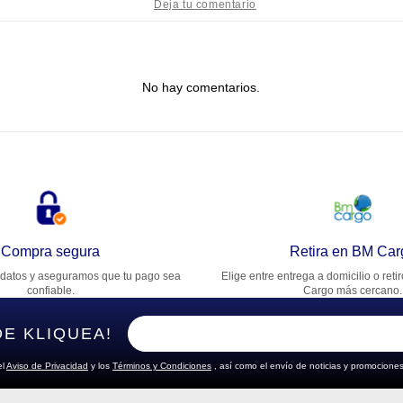
tulo
No hay comentarios.
lifica el producto de 1 a 5 estrellas
★
★
★
★
★
u nombre
rección de email
Compra segura
Retira en BM Car
datos y aseguramos que tu pago sea
Elige entre entrega a domicilio o reti
cribe un comentario
confiable.
Cargo más cercano.
DE KLIQUEA!
el
Aviso de Privacidad
y los
Términos y Condiciones
, así como el envío de noticias y promociones