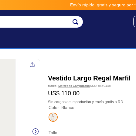
Envío rápido, gratis y seguro por **B
Vestido Largo Regal Marfil
Marca:
Mercedes Campuzano
SKU
:
8450448
US$
110
.
00
Sin cargos de importación y envío gratis a RD
Color
:
Blanco
Talla