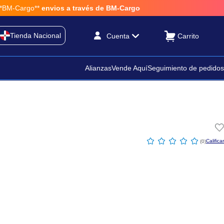
M-Cargo**
envios a través de BM-Cargo
Tienda Nacional
Cuenta
Alianzas
Vende Aquí
Seguimiento de pedidos
☆
☆
☆
☆
☆
(
0
)