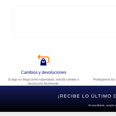
Tí
Ca
T
Di
Cambios y devoluciones
Si algo no llega como esperabas, solicita cambio o
Protegemos tus 
Es
devolución fácilmente.
¡RECIBE LO ÚLTIMO 
Al suscribirme, acepto 