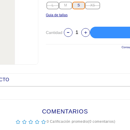
L
M
S
XS
Guia de tallas
Cantidad
Consul
UCTO
COMENTARIOS
☆
☆
☆
☆
☆
0 Calificación promedio
(0 comentarios)