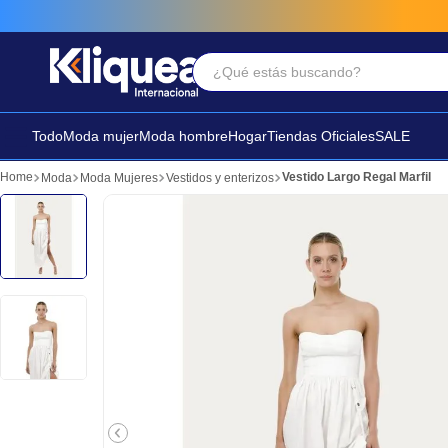
¿Qué estás buscando?
Términos Más Buscados
1
.
faldas
Todo
Moda mujer
Moda hombre
Hogar
Tiendas Oficiales
SALE
2
.
futbol
Vestido Largo Regal Marfil
Moda
Moda Mujeres
Vestidos y enterizos
3
.
sandalia