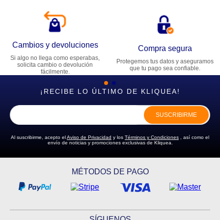
Cambios y devoluciones
Compra segura
Si algo no llega como esperabas,
Protegemos tus datos y aseguramos
solicita cambio o devolución
que tu pago sea confiable.
fácilmente.
¡RECIBE LO ÚLTIMO DE KLIQUEA!
SUSCRIBIRME
Al suscribirme, acepto el
Aviso de Privacidad
y los
Términos y Condiciones
, así como el
envío de noticias y promociones exclusivas de Kliquea.
MÉTODOS DE PAGO
SÍGUENOS