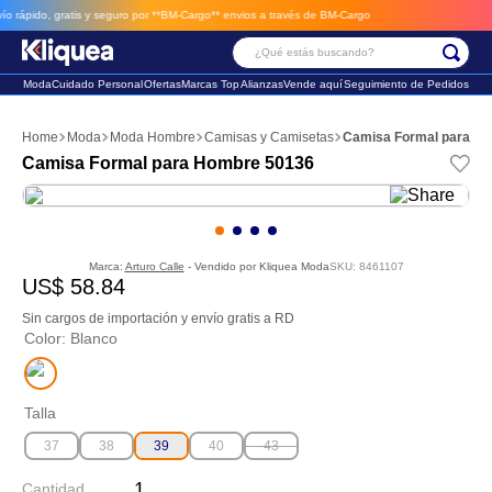
ápido, gratis y seguro por **BM-Cargo**
envios a través de BM-Cargo
¿Qué estás buscando?
Moda
Cuidado Personal
Ofertas
Marcas Top
Alianzas
Vende aquí
Seguimiento de Pedidos
Términos Más Buscados
Moda
Moda Hombre
Camisas y Camisetas
Camisa Formal para H
1
.
faldas
Camisa Formal para Hombre 50136
2
.
futbol
3
.
sandalia
Marca:
Arturo Calle
- Vendido por
Kliquea Moda
SKU
:
8461107
US$
58
.
84
Sin cargos de importación y envío gratis a RD
Color
:
Blanco
Talla
37
38
39
40
43
Cantidad