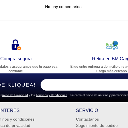
No hay comentarios.
lifica el producto de 1 a 5 estrellas
★
★
★
★
★
u nombre
rección de email
Compra segura
Retira en BM Car
datos y aseguramos que tu pago sea
Elige entre entrega a domicilio o reti
cribe un comentario
confiable.
Cargo más cercano.
DE KLIQUEA!
el
Aviso de Privacidad
y los
Términos y Condiciones
, así como el envío de noticias y promociones
ENVIAR COMENTARIO
 INTERÉS
SERVICIO
inos y condiciones
Contáctanos
tica de privacidad
Seguimiento de pedido