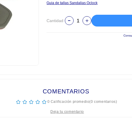
Guia de tallas Sandalias Oclock
Cantidad
Consul
COMENTARIOS
☆
☆
☆
☆
☆
0 Calificación promedio
(0 comentarios)
tulo