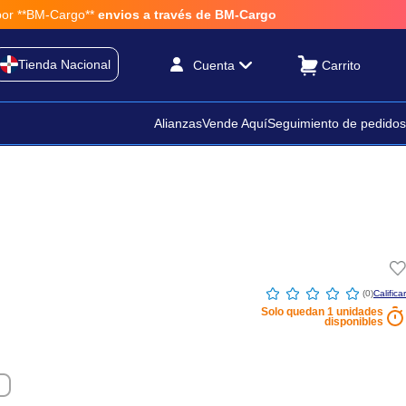
**BM-Cargo**
envios a través de BM-Cargo
Tienda Nacional
Cuenta
Alianzas
Vende Aquí
Seguimiento de pedidos
☆
☆
☆
☆
☆
(
0
)
Solo quedan
1
unidades
disponibles