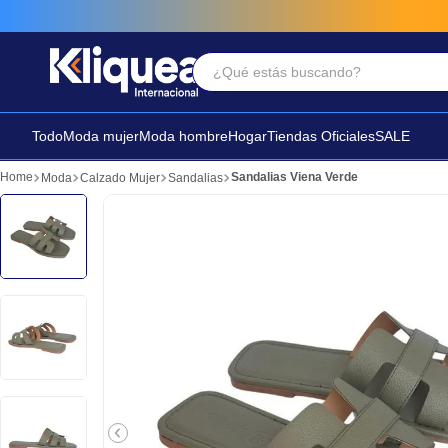
¿Qué estás buscando?
Términos Más Buscados
1
.
faldas
Todo
Moda mujer
Moda hombre
Hogar
Tiendas Oficiales
SALE
2
.
sandalia
Sandalias Viena Verde
Moda
Calzado Mujer
Sandalias
3
.
futbol