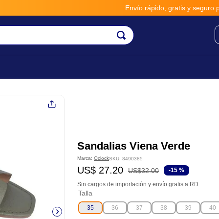
Envío rápido, gratis y seguro por 
Sandalias Viena Verde
Marca:
Oclock
SKU
:
8490385
US$
27
.
20
US$
32
.
00
-
15 %
Sin cargos de importación y envío gratis a RD
Talla
35
36
37
38
39
40