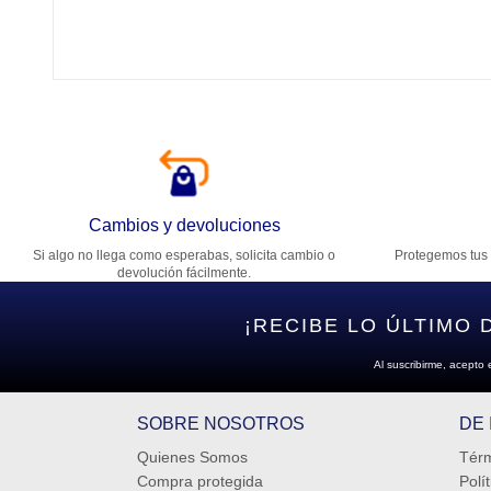
Ca
T
Di
Cambios y devoluciones
Si algo no llega como esperabas, solicita cambio o
Protegemos tus 
Es
devolución fácilmente.
¡RECIBE LO ÚLTIMO 
Al suscribirme, acepto 
SOBRE NOSOTROS
DE
Quienes Somos
Térm
Compra protegida
Polí