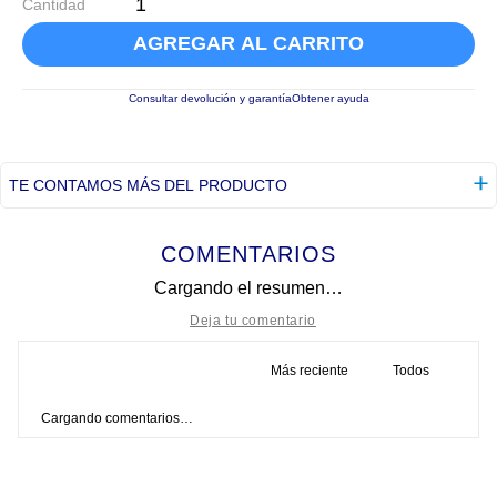
Cantidad
AGREGAR AL CARRITO
Consultar devolución y garantía
Obtener ayuda
TE CONTAMOS MÁS DEL PRODUCTO
COMENTARIOS
Cargando el resumen…
Más reciente
Todos
Título
Cargando comentarios…
Califica el producto de 1 a 5 estrellas
★
★
★
★
★