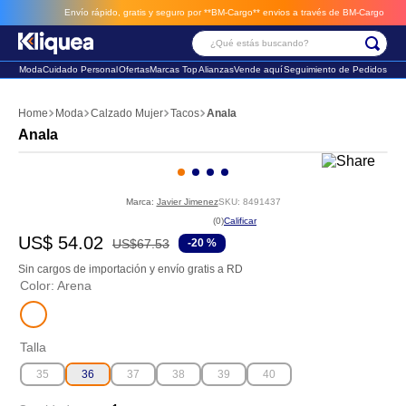
Envío rápido, gratis y seguro por **BM-Cargo**
envios a través de BM-Cargo
¿Qué estás buscando?
Moda
Cuidado Personal
Ofertas
Marcas Top
Alianzas
Vende aquí
Seguimiento de Pedidos
Términos Más Buscados
Moda
Calzado Mujer
Tacos
Anala
1
.
faldas
Anala
2
.
sandalia
3
.
futbol
Marca:
Javier Jimenez
SKU
:
8491437
☆
☆
☆
☆
☆
(
0
)
US$
54
.
02
US$
67
.
53
-
20 %
Sin cargos de importación y envío gratis a RD
Color
:
Arena
Talla
35
36
37
38
39
40