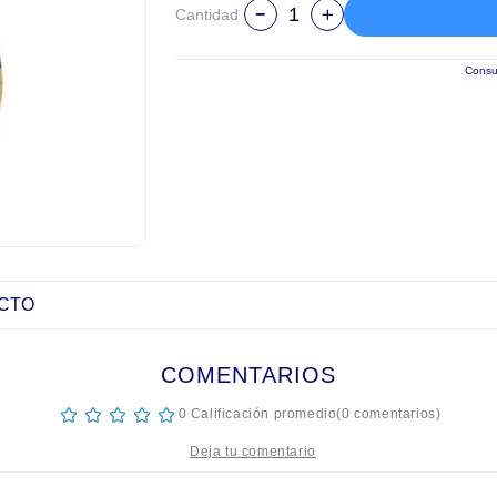
Cantidad
Consul
UCTO
COMENTARIOS
☆
☆
☆
☆
☆
0 Calificación promedio
(0 comentarios)