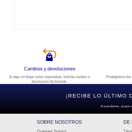
Tí
Ca
T
Di
Cambios y devoluciones
Si algo no llega como esperabas, solicita cambio o
Protegemos tus 
Es
devolución fácilmente.
¡RECIBE LO ÚLTIMO 
Al suscribirme, acepto 
SOBRE NOSOTROS
DE
Quienes Somos
Térm