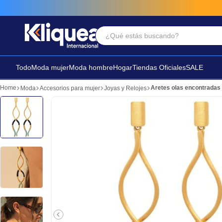
¿Qué estás buscando?
Términos Más Buscados
1
.
chaleco
Todo
Moda mujer
Moda hombre
Hogar
Tiendas Oficiales
SALE
2
.
sandalia
Aretes olas encontradas
Moda
Accesorios para mujer
Joyas y Relojes
3
.
futbol