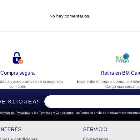
tulo
No hay comentarios.
lifica el producto de 1 a 5 estrellas
★
★
★
★
★
u nombre
rección de email
Compra segura
Retira en BM Car
datos y aseguramos que tu pago sea
Elige entre entrega a domicilio o reti
cribe un comentario
confiable.
Cargo más cercano.
DE KLIQUEA!
el
Aviso de Privacidad
y los
Términos y Condiciones
, así como el envío de noticias y promociones
ENVIAR COMENTARIO
 INTERÉS
SERVICIO
inos y condiciones
Contáctanos