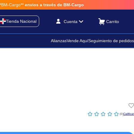
M-Cargo**
envios a través de BM-Cargo
Tienda Nacional
Cuenta
Alianzas
Vende Aquí
Seguimiento de pedidos
☆
☆
☆
☆
☆
(
0
)