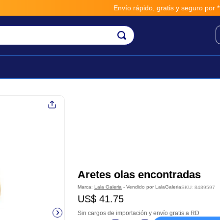
Envío rápido, gratis y seguro por **B
Aretes olas encontradas
Marca:
Lala Galeria
- Vendido por
LalaGaleria
SKU
:
8489597
US$
41
.
75
Sin cargos de importación y envío gratis a RD