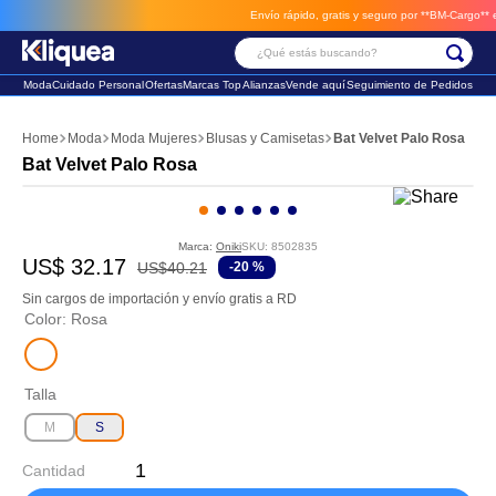
Envío rápido, gratis y seguro por **BM-Cargo**
envi
¿Qué estás buscando?
Moda
Cuidado Personal
Ofertas
Marcas Top
Alianzas
Vende aquí
Seguimiento de Pedidos
Términos Más Buscados
Moda
Moda Mujeres
Blusas y Camisetas
Bat Velvet Palo Rosa
1
.
chaleco
Bat Velvet Palo Rosa
2
.
sandalia
3
.
futbol
Marca:
Oniki
SKU
:
8502835
US$
32
.
17
US$
40
.
21
-
20 %
Sin cargos de importación y envío gratis a RD
Color
:
Rosa
Talla
M
S
Cantidad