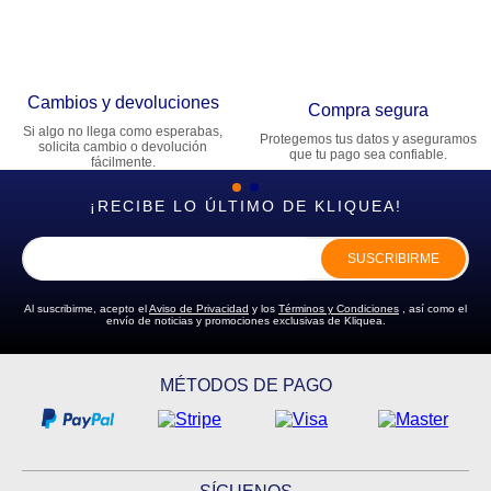
Cambios y devoluciones
Compra segura
Si algo no llega como esperabas,
Protegemos tus datos y aseguramos
solicita cambio o devolución
que tu pago sea confiable.
fácilmente.
¡RECIBE LO ÚLTIMO DE KLIQUEA!
SUSCRIBIRME
Al suscribirme, acepto el
Aviso de Privacidad
y los
Términos y Condiciones
, así como el
envío de noticias y promociones exclusivas de Kliquea.
MÉTODOS DE PAGO