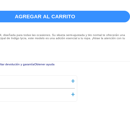
AGREGAR AL CARRITO
 diseñada para todas las ocasiones. Su silueta semi-ajustada y tiro normal te ofrecerán una
pal de Indigo lycra, este modelo es una adición esencial a tu ropa. ¡Atrae la atención con tu
tar devolución y garantía
Obtener ayuda