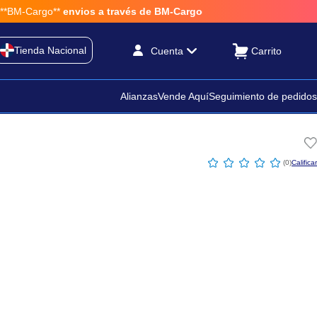
M-Cargo**
envios a través de BM-Cargo
Tienda Nacional
Cuenta
Alianzas
Vende Aquí
Seguimiento de pedidos
☆
☆
☆
☆
☆
(
0
)