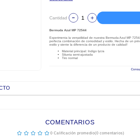
Cantidad
Bermuda Azul MP 72544
Experimenta la versatilidad de nuestra Bermuda Azul MP 72544,
perfecta combinación de comodidad y estilo. Hecha de un princi
estilo y siente la diferencia de un producto de calidad!
Material principal: Indigo lycra
Silueta semi-ajustada
Tiro normal
Consul
UCTO
COMENTARIOS
☆
☆
☆
☆
☆
0 Calificación promedio
(0 comentarios)