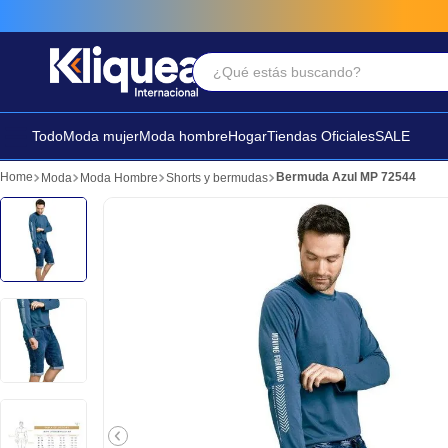
¿Qué estás buscando?
Términos Más Buscados
1
.
faldas
Todo
Moda mujer
Moda hombre
Hogar
Tiendas Oficiales
SALE
2
.
sandalia
Bermuda Azul MP 72544
Moda
Moda Hombre
Shorts y bermudas
3
.
futbol