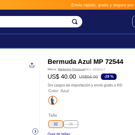
Envío rápido, gratis y seguro por **B
Bermuda Azul MP 72544
Marca:
Marketing Personal
SKU
:
8330117
US$
40
.
00
US$
56
.
00
-
29 %
Sin cargos de importación y envío gratis a RD
Color
:
Azul
Talla
32
36
Guia de tallas