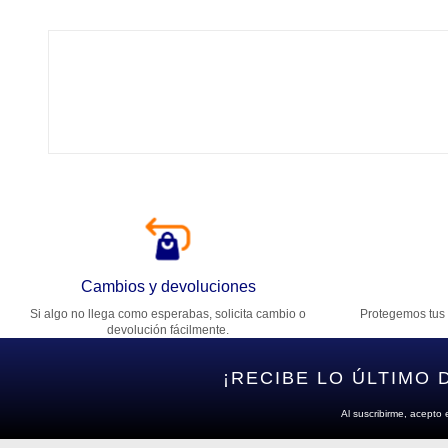
Tí
Ca
T
Di
Cambios y devoluciones
Si algo no llega como esperabas, solicita cambio o
Protegemos tus 
Es
devolución fácilmente.
¡RECIBE LO ÚLTIMO 
Al suscribirme, acepto 