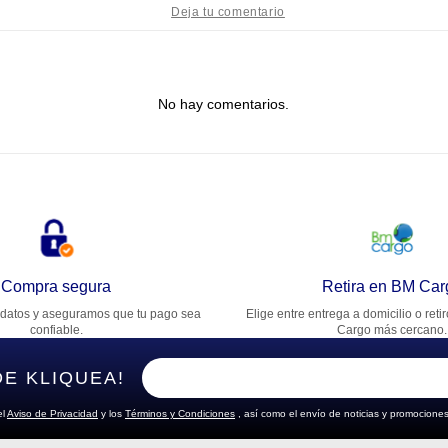
tulo
No hay comentarios.
lifica el producto de 1 a 5 estrellas
★
★
★
★
★
u nombre
rección de email
Compra segura
Retira en BM Car
datos y aseguramos que tu pago sea
Elige entre entrega a domicilio o reti
cribe un comentario
confiable.
Cargo más cercano.
DE KLIQUEA!
el
Aviso de Privacidad
y los
Términos y Condiciones
, así como el envío de noticias y promociones