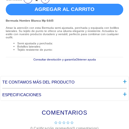
AGREGAR AL CARRITO
Bermuda Hombre Blanca Mp 6445
Atrae la atención con esta Bermuda semi ajustada, perchada y equipada con bolillos
laterales. Su tejido de punto te ofrece una silueta elegante y resistente. Actualiza tu
estilo con nuestro producto duradero y versátil, perfecto para combinar con cualquier
outfit.
Semi ajustada y perchada:
Bolsillos laterales:
Tejido resistente de punto:
Consultar devolución y garantía
Obtener ayuda
TE CONTAMOS MÁS DEL PRODUCTO
ESPECIFICACIONES
COMENTARIOS
☆
☆
☆
☆
☆
0 Calificación promedio
(0 comentarios)