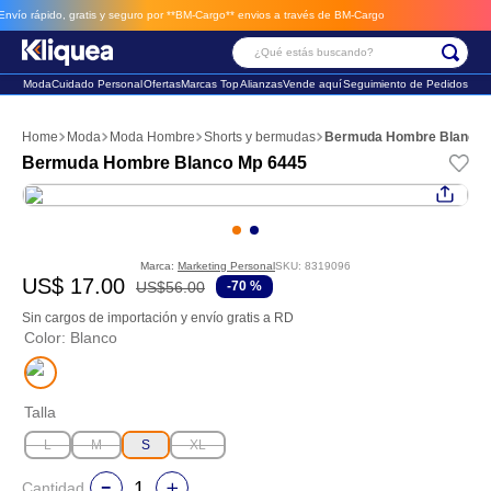
o rápido, gratis y seguro por **BM-Cargo**
envios a través de BM-Cargo
¿Qué estás buscando?
Moda
Cuidado Personal
Ofertas
Marcas Top
Alianzas
Vende aquí
Seguimiento de Pedidos
Términos Más Buscados
Moda
Moda Hombre
Shorts y bermudas
Bermuda Hombre Blanco 
1
.
faldas
Bermuda Hombre Blanco Mp 6445
2
.
sandalia
3
.
futbol
Marca:
Marketing Personal
SKU
:
8319096
US$
17
.
00
US$
56
.
00
-
70 %
Sin cargos de importación y envío gratis a RD
Color
:
Blanco
Talla
L
M
S
XL
Cantidad