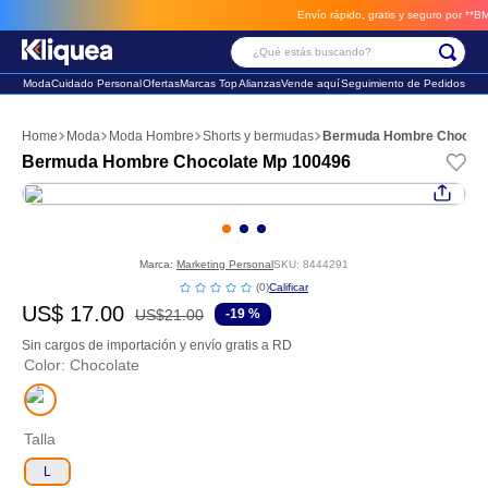
Envío rápido, gratis y seguro por **BM-Ca
¿Qué estás buscando?
Moda
Cuidado Personal
Ofertas
Marcas Top
Alianzas
Vende aquí
Seguimiento de Pedidos
Términos Más Buscados
Moda
Moda Hombre
Shorts y bermudas
Bermuda Hombre Chocola
1
.
faldas
Bermuda Hombre Chocolate Mp 100496
2
.
sandalia
3
.
futbol
Marca:
Marketing Personal
SKU
:
8444291
☆
☆
☆
☆
☆
(
0
)
US$
17
.
00
US$
21
.
00
-
19 %
Sin cargos de importación y envío gratis a RD
Color
:
Chocolate
Talla
L