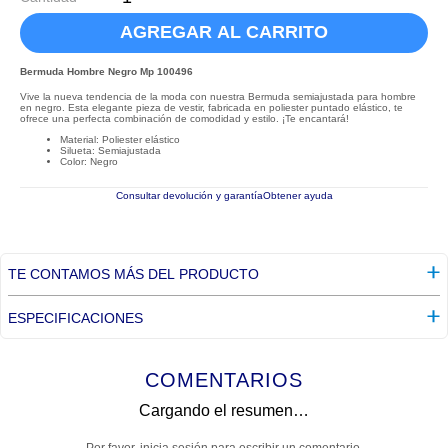
AGREGAR AL CARRITO
Bermuda Hombre Negro Mp 100496
Vive la nueva tendencia de la moda con nuestra Bermuda semiajustada para hombre
en negro. Esta elegante pieza de vestir, fabricada en poliester puntado elástico, te
ofrece una perfecta combinación de comodidad y estilo. ¡Te encantará!
Material: Poliester elástico
Silueta: Semiajustada
Color: Negro
Consultar devolución y garantía
Obtener ayuda
TE CONTAMOS MÁS DEL PRODUCTO
ESPECIFICACIONES
COMENTARIOS
Cargando el resumen…
Por favor, inicia sesión para escribir un comentario.