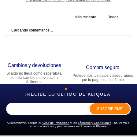
Más reciente
Todos
Cargando comentarios…
Cambios y devoluciones
Compra segura
Si algo no llega como esperabas,
Protegemos tus datos y aseguramos
solicita cambio o devolución
que tu pago sea confiable.
fácilmente.
¡RECIBE LO ÚLTIMO DE KLIQUEA!
SUSCRIBIRME
Al suscribirme, acepto el
Aviso de Privacidad
y los
Términos y Condiciones
, así como el
envío de noticias y promociones exclusivas de Kliquea.