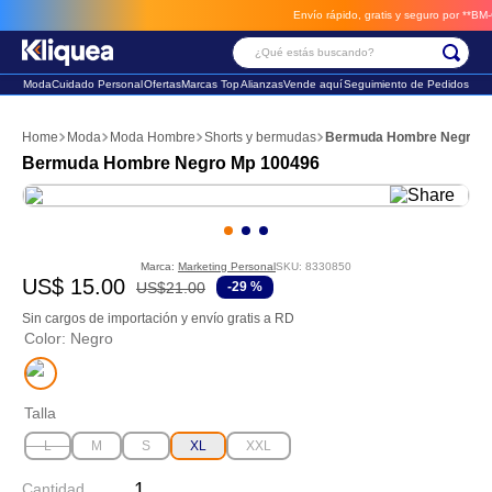
Envío rápido, gratis y seguro por **BM-Carg
¿Qué estás buscando?
Moda
Cuidado Personal
Ofertas
Marcas Top
Alianzas
Vende aquí
Seguimiento de Pedidos
Términos Más Buscados
Moda
Moda Hombre
Shorts y bermudas
Bermuda Hombre Negro M
1
.
chaleco
Bermuda Hombre Negro Mp 100496
2
.
sandalia
3
.
futbol
Marca:
Marketing Personal
SKU
:
8330850
US$
15
.
00
US$
21
.
00
-
29 %
Sin cargos de importación y envío gratis a RD
Color
:
Negro
Talla
L
M
S
XL
XXL
Cantidad