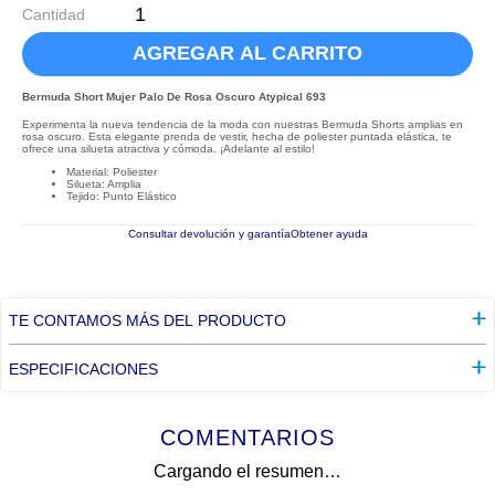
Cantidad
AGREGAR AL CARRITO
Bermuda Short Mujer Palo De Rosa Oscuro Atypical 693
Experimenta la nueva tendencia de la moda con nuestras Bermuda Shorts amplias en
rosa oscuro. Esta elegante prenda de vestir, hecha de poliester puntada elástica, te
ofrece una silueta atractiva y cómoda. ¡Adelante al estilo!
Material: Poliester
Silueta: Amplia
Tejido: Punto Elástico
Consultar devolución y garantía
Obtener ayuda
TE CONTAMOS MÁS DEL PRODUCTO
ESPECIFICACIONES
COMENTARIOS
Cargando el resumen…