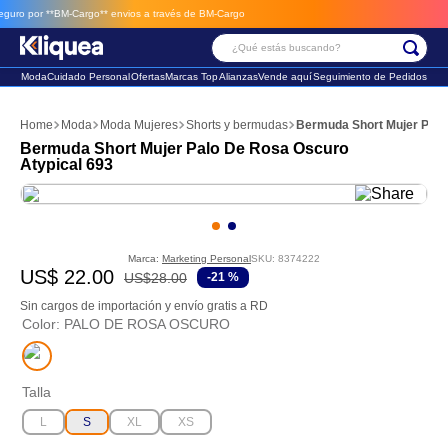
 por **BM-Cargo**
envios a través de BM-Cargo
¿Qué estás buscando?
Moda
Cuidado Personal
Ofertas
Marcas Top
Alianzas
Vende aquí
Seguimiento de Pedidos
Términos Más Buscados
Moda
Moda Mujeres
Shorts y bermudas
Bermuda Short Mujer Palo
1
.
chaleco
Bermuda Short Mujer Palo De Rosa Oscuro
Atypical 693
2
.
sandalia
3
.
futbol
Marca:
Marketing Personal
SKU
:
8374222
US$
22
.
00
US$
28
.
00
-
21 %
Sin cargos de importación y envío gratis a RD
Color
:
PALO DE ROSA OSCURO
Talla
L
S
XL
XS