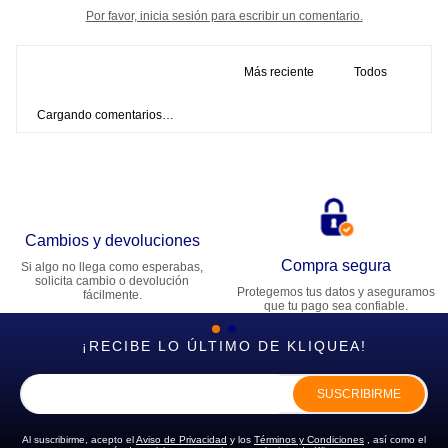
Por favor, inicia sesión para escribir un comentario.
Más reciente
Todos
Cargando comentarios…
Cambios y devoluciones
Compra segura
Si algo no llega como esperabas,
solicita cambio o devolución
Protegemos tus datos y aseguramos
fácilmente.
que tu pago sea confiable.
¡RECIBE LO ÚLTIMO DE KLIQUEA!
SUSCRIBIRME
Al suscribirme, acepto el
Aviso de Privacidad
y los
Términos y Condiciones
, así como el