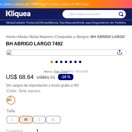
gratis y seguro por **BM-Cargo**
envios a través de BM-Cargo
¿Qué estás buscando?
Moda
Cuidado Personal
Ofertas
Marcas Top
Alianzas
Vende aquí
Seguimiento de Pedidos
Términos Más Buscados
Moda
Moda Mujeres
Chaquetas y Abrigos
BH ABRIGO LARGO 749
1
.
chaleco
BH ABRIGO LARGO 7492
2
.
sandalia
3
.
futbol
Marca:
Free Spirit
SKU
:
8501083
US$
68
.
64
US$
81
.
71
-
16 %
Sin cargos de importación y envío gratis a RD
Color
:
Gris oscuro
Talla
L
M
S
XL
Cantidad