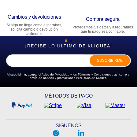
Cambios y devoluciones
Compra segura
Si algo no llega como esperabas,
Protegemos tus datos y aseguramos
solicita cambio o devolución
que tu pago sea confiable.
fácilmente.
¡RECIBE LO ÚLTIMO DE KLIQUEA!
SUSCRIBIRME
Al suscribirme, acepto el
Aviso de Privacidad
y los
Términos y Condiciones
, así como el
envío de noticias y promociones exclusivas de Kliquea.
MÉTODOS DE PAGO
SÍGUENOS