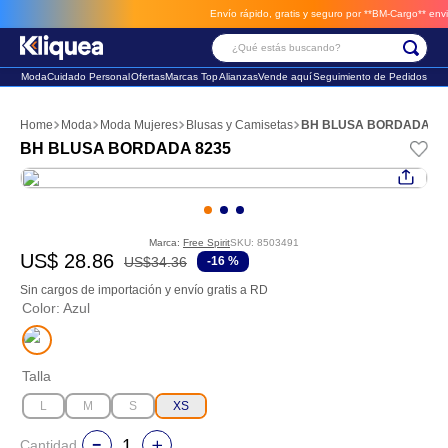
Envío rápido, gratis y seguro por **BM-Cargo**
envios a través de BM-Carg
¿Qué estás buscando?
Moda
Cuidado Personal
Ofertas
Marcas Top
Alianzas
Vende aquí
Seguimiento de Pedidos
Términos Más Buscados
Moda
Moda Mujeres
Blusas y Camisetas
BH BLUSA BORDADA 82
1
.
faldas
BH BLUSA BORDADA 8235
2
.
sandalia
3
.
futbol
Marca:
Free Spirit
SKU
:
8503491
US$
28
.
86
US$
34
.
36
-
16 %
Sin cargos de importación y envío gratis a RD
Color
:
Azul
Talla
L
M
S
XS
Cantidad