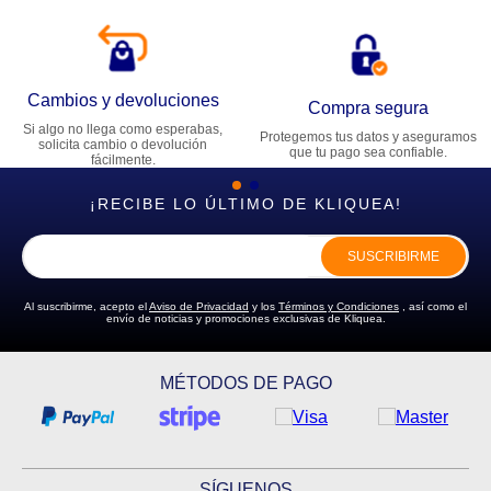
Cambios y devoluciones
Compra segura
Si algo no llega como esperabas,
Protegemos tus datos y aseguramos
solicita cambio o devolución
que tu pago sea confiable.
fácilmente.
¡RECIBE LO ÚLTIMO DE KLIQUEA!
SUSCRIBIRME
Al suscribirme, acepto el
Aviso de Privacidad
y los
Términos y Condiciones
, así como el
envío de noticias y promociones exclusivas de Kliquea.
MÉTODOS DE PAGO
SÍGUENOS