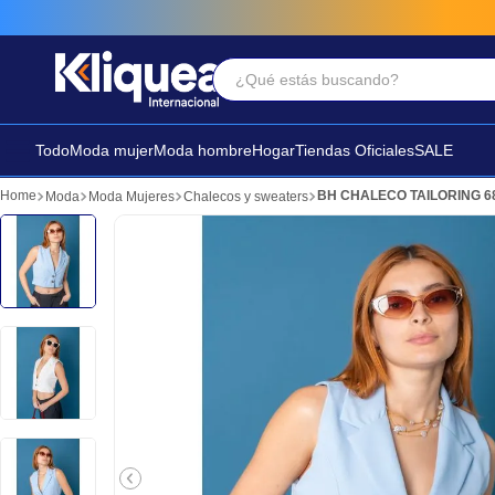
¿Qué estás buscando?
Términos Más Buscados
1
.
vestido
Todo
Moda mujer
Moda hombre
Hogar
Tiendas Oficiales
SALE
2
.
faldas
BH CHALECO TAILORING 6
Moda
Moda Mujeres
Chalecos y sweaters
3
.
sandalia