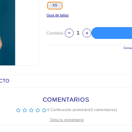
XS
Guia de tallas
Cantidad
Consul
UCTO
COMENTARIOS
☆
☆
☆
☆
☆
0 Calificación promedio
(0 comentarios)