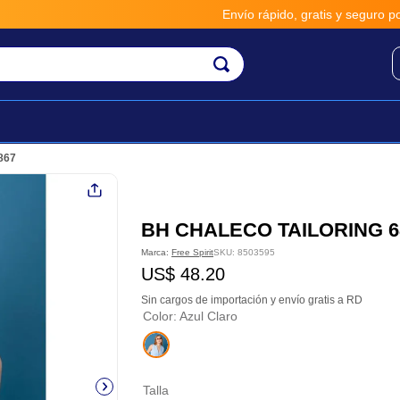
Envío rápido, gratis y seguro por *
867
BH CHALECO TAILORING 6
Marca:
Free Spirit
SKU
:
8503595
US$
48
.
20
Sin cargos de importación y envío gratis a RD
Color
:
Azul Claro
Talla