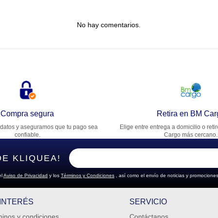
tulo
No hay comentarios.
lifica el producto de 1 a 5 estrellas
★
★
★
★
★
u nombre
rección de email
Compra segura
Retira en BM Car
datos y aseguramos que tu pago sea
Elige entre entrega a domicilio o reti
cribe un comentario
confiable.
Cargo más cercano.
DE KLIQUEA!
el
Aviso de Privacidad
y los
Términos y Condiciones
, así como el envío de noticias y promociones
ENVIAR COMENTARIO
 INTERÉS
SERVICIO
inos y condiciones
Contáctanos