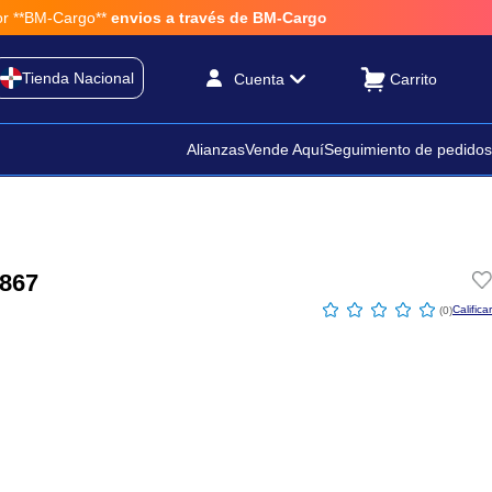
*BM-Cargo**
envios a través de BM-Cargo
Tienda Nacional
Cuenta
Alianzas
Vende Aquí
Seguimiento de pedidos
867
☆
☆
☆
☆
☆
(
0
)