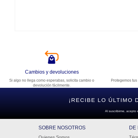
Tí
Ca
T
Di
Cambios y devoluciones
Si algo no llega como esperabas, solicita cambio o
Protegemos tus 
Es
devolución fácilmente.
¡RECIBE LO ÚLTIMO 
Al suscribirme, acepto 
SOBRE NOSOTROS
DE
Quienes Somos
Térm