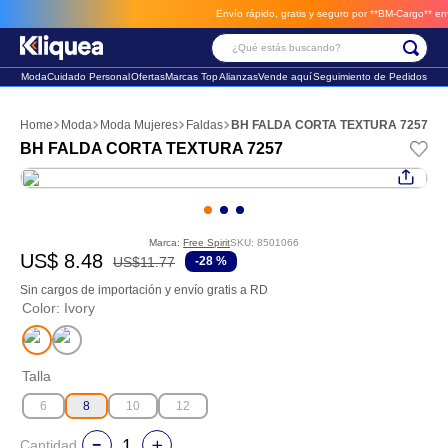
Envío rápido, gratis y seguro por **BM-Cargo**
envios
¿Qué estás buscando?
Moda
Cuidado Personal
Ofertas
Marcas Top
Alianzas
Vende aquí
Seguimiento de Pedidos
Términos Más Buscados
Moda
Moda Mujeres
Faldas
BH FALDA CORTA TEXTURA 7257
1
.
faldas
BH FALDA CORTA TEXTURA 7257
2
.
futbol
3
.
sandalia
Marca:
Free Spirit
SKU
:
8501066
US$
8
.
48
US$
11
.
77
-
28 %
Sin cargos de importación y envío gratis a RD
Color
:
Ivory
Talla
6
8
10
12
Cantidad