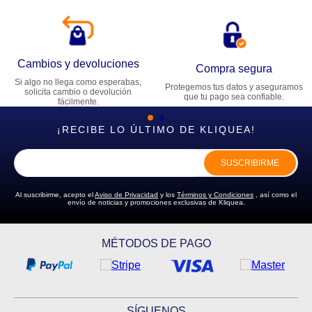
Cambios y devoluciones
Compra segura
Si algo no llega como esperabas,
Protegemos tus datos y aseguramos
solicita cambio o devolución
que tu pago sea confiable.
fácilmente.
¡RECIBE LO ÚLTIMO DE KLIQUEA!
SUSCRIBIRME
Al suscribirme, acepto el
Aviso de Privacidad
y los
Términos y Condiciones
, así como el
envío de noticias y promociones exclusivas de Kliquea.
MÉTODOS DE PAGO
SÍGUENOS