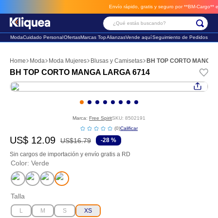
Envío rápido, gratis y seguro por **BM-Cargo**
envi
¿Qué estás buscando?
Moda
Cuidado Personal
Ofertas
Marcas Top
Alianzas
Vende aquí
Seguimiento de Pedidos
Términos Más Buscados
Moda
Moda Mujeres
Blusas y Camisetas
BH TOP CORTO MANGA 
1
.
chaleco
BH TOP CORTO MANGA LARGA 6714
2
.
sandalia
3
.
futbol
Marca:
Free Spirit
SKU
:
8502191
☆
☆
☆
☆
☆
(
0
)
US$
12
.
09
US$
16
.
79
-
28 %
Sin cargos de importación y envío gratis a RD
Color
:
Verde
Talla
L
M
S
XS