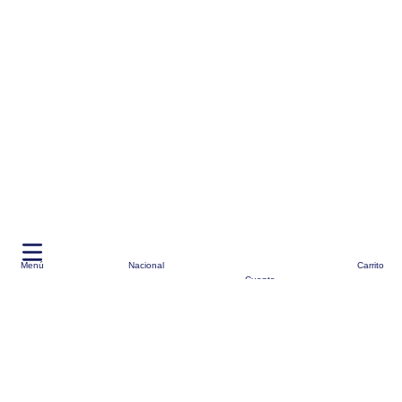
Menú
Nacional
Carrito
Cuenta
-Cargo**
envios a través de BM-Cargo
Moda
Cuidado Personal
Ofertas
Marcas Top
Alianzas
Vende aquí
Seguimiento de Pedidos