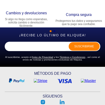
Cambios y devoluciones
Compra segura
Si algo no llega como esperabas,
Protegemos tus datos y aseguramos
solicita cambio o devolución
que tu pago sea confiable.
fácilmente.
¡RECIBE LO ÚLTIMO DE KLIQUEA!
SUSCRIBIRME
Al suscribirme, acepto el
Aviso de Privacidad
y los
Términos y Condiciones
, así como el
envío de noticias y promociones exclusivas de Kliquea.
MÉTODOS DE PAGO
SÍGUENOS