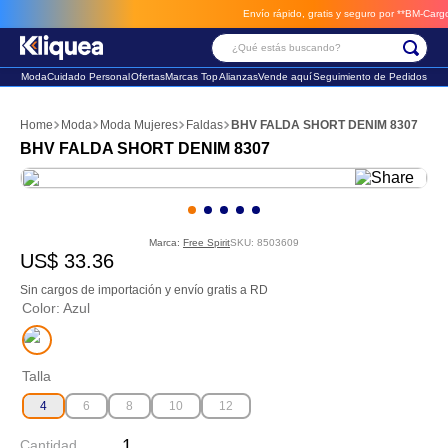
Envío rápido, gratis y seguro por **BM-Cargo**
e
¿Qué estás buscando?
Moda
Cuidado Personal
Ofertas
Marcas Top
Alianzas
Vende aquí
Seguimiento de Pedidos
Términos Más Buscados
Moda
Moda Mujeres
Faldas
BHV FALDA SHORT DENIM 8307
1
.
vestido
BHV FALDA SHORT DENIM 8307
2
.
faldas
3
.
sandalia
Marca:
Free Spirit
SKU
:
8503609
US$
33
.
36
Sin cargos de importación y envío gratis a RD
Color
:
Azul
Talla
4
6
8
10
12
Cantidad