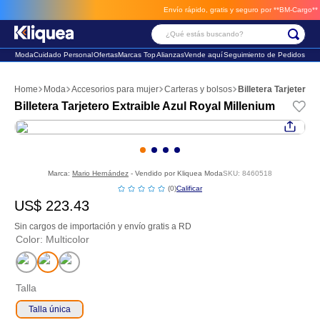
Envío rápido, gratis y seguro por **BM-Cargo**
env
¿Qué estás buscando?
Moda
Cuidado Personal
Ofertas
Marcas Top
Alianzas
Vende aquí
Seguimiento de Pedidos
Términos Más Buscados
Moda
Accesorios para mujer
Carteras y bolsos
Billetera Tarjetero 
1
.
faldas
Billetera Tarjetero Extraible Azul Royal Millenium
2
.
sandalia
3
.
futbol
Marca:
Mario Hernández
- Vendido por
Kliquea Moda
SKU
:
8460518
☆
☆
☆
☆
☆
(
0
)
US$
223
.
43
Sin cargos de importación y envío gratis a RD
Color
:
Multicolor
Talla
Talla única