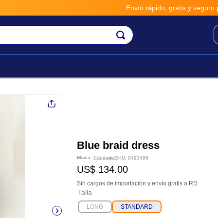
Envío rápido, gratis y seguro por 
Blue braid dress
Marca:
Pandawa
SKU
:
8493496
US$
134
.
00
Sin cargos de importación y envío gratis a RD
Talla
LONG
STANDARD