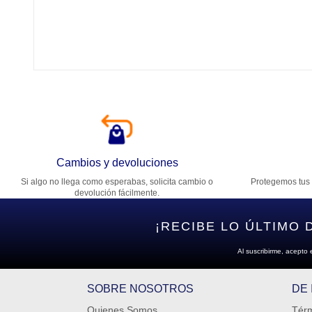
Tí
Ca
T
Di
Cambios y devoluciones
Si algo no llega como esperabas, solicita cambio o
Protegemos tus 
Es
devolución fácilmente.
¡RECIBE LO ÚLTIMO 
Al suscribirme, acepto 
SOBRE NOSOTROS
DE
Quienes Somos
Térm