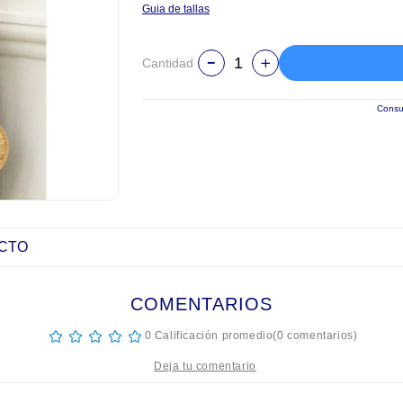
Guia de tallas
Cantidad
Consul
UCTO
COMENTARIOS
☆
☆
☆
☆
☆
0 Calificación promedio
(0 comentarios)