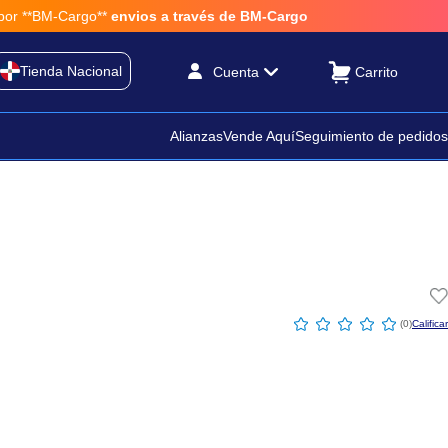
**BM-Cargo**
envios a través de BM-Cargo
Tienda Nacional
Cuenta
Alianzas
Vende Aquí
Seguimiento de pedidos
☆
☆
☆
☆
☆
(
0
)