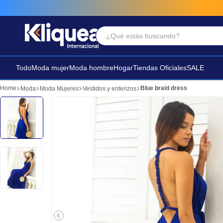
¿Qué estás buscando?
Términos Más Buscados
1
.
faldas
Todo
Moda mujer
Moda hombre
Hogar
Tiendas Oficiales
SALE
2
.
sandalia
Blue braid dress
Moda
Moda Mujeres
Vestidos y enterizos
3
.
futbol