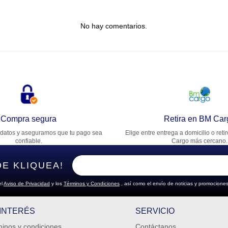
tulo
No hay comentarios.
lifica el producto de 1 a 5 estrellas
★
★
★
★
★
u nombre
rección de email
Compra segura
Retira en BM Car
datos y aseguramos que tu pago sea
Elige entre entrega a domicilio o reti
cribe un comentario
confiable.
Cargo más cercano.
DE KLIQUEA!
el
Aviso de Privacidad
y los
Términos y Condiciones
, así como el envío de noticias y promociones
ENVIAR COMENTARIO
 INTERÉS
SERVICIO
inos y condiciones
Contáctanos