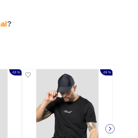
al
?
-
33 %
-
29 %