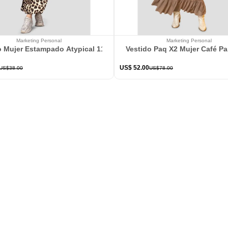
Marketing Personal
Marketing Personal
o Mujer Estampado Atypical 113802
Vestido Paq X2 Mujer Café P
US$
52
.
00
US$
38
.
00
US$
78
.
00