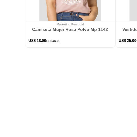
Marketing Personal
Camiseta Mujer Rosa Polvo Mp 114226
Vestid
US$
18
.
00
US$
25
.
00
US$
46
.
00