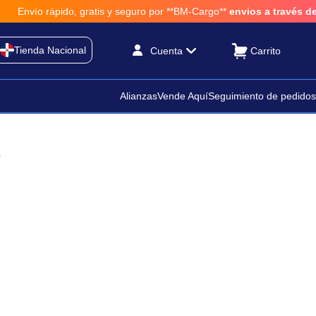
vío rápido, gratis y seguro por **BM-Cargo**
envios a través de BM-
Tienda Nacional
Cuenta
Alianzas
Vende Aquí
Seguimiento de pedidos
o