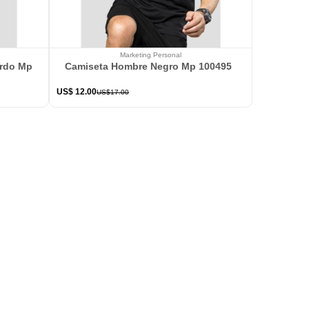
Marketing Personal
ardo Mp 114363
Camiseta Hombre Negro Mp 100495
US$
12
.
00
US$
17
.
00