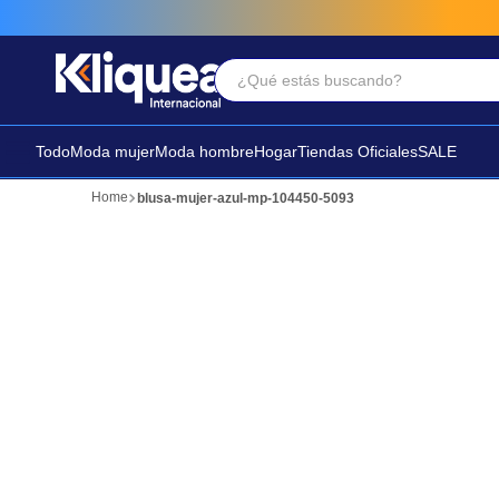
¿Qué estás buscando?
Términos Más Buscados
1
.
faldas
Todo
Moda mujer
Moda hombre
Hogar
Tiendas Oficiales
SALE
2
.
sandalia
blusa-mujer-azul-mp-104450-5093
3
.
futbol