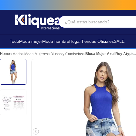
¿Qué estás buscando?
Términos Más Buscados
1
.
faldas
Todo
Moda mujer
Moda hombre
Hogar
Tiendas Oficiales
SALE
2
.
sandalia
Blusa Mujer Azul Rey Atypic
Moda
Moda Mujeres
Blusas y Camisetas
3
.
futbol