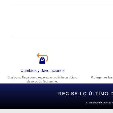
Tí
Ca
T
Di
Cambios y devoluciones
Si algo no llega como esperabas, solicita cambio o
Protegemos tus 
Es
devolución fácilmente.
¡RECIBE LO ÚLTIMO 
Al suscribirme, acepto 