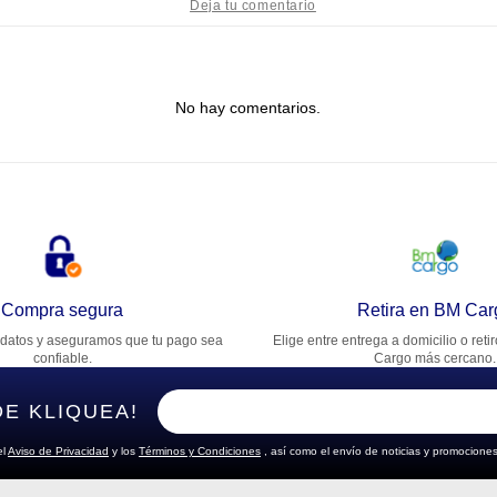
tulo
No hay comentarios.
lifica el producto de 1 a 5 estrellas
★
★
★
★
★
u nombre
rección de email
Compra segura
Retira en BM Car
datos y aseguramos que tu pago sea
Elige entre entrega a domicilio o reti
cribe un comentario
confiable.
Cargo más cercano.
DE KLIQUEA!
el
Aviso de Privacidad
y los
Términos y Condiciones
, así como el envío de noticias y promociones