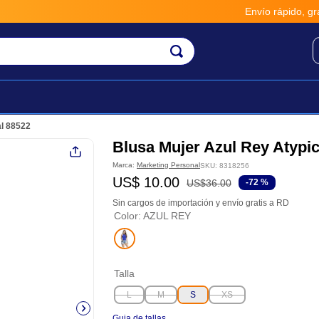
Envío rápido, gratis y segu
al 88522
Blusa Mujer Azul Rey Atypic
Marca:
Marketing Personal
SKU
:
8318256
US$
10
.
00
US$
36
.
00
-
72 %
Sin cargos de importación y envío gratis a RD
Color
:
AZUL REY
Talla
L
M
S
XS
Guia de tallas