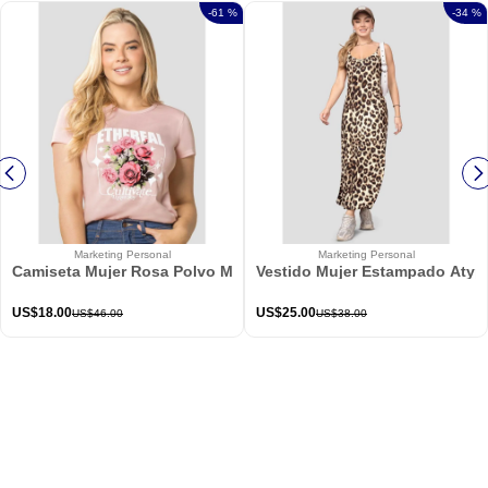
-
61 %
-
34 %
Marketing Personal
Marketing Personal
Camiseta Mujer Rosa Polvo Mp 114226
Vestido Mujer Estampado Atypi
US$
18
.
00
US$
25
.
00
US$
46
.
00
US$
38
.
00