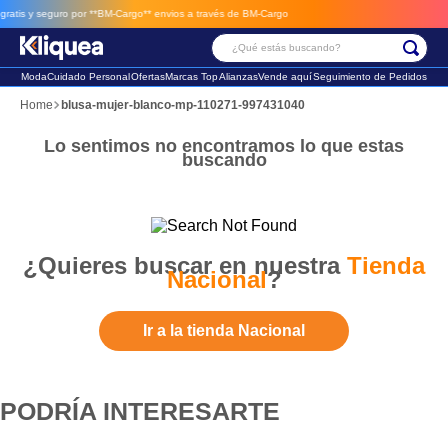
tis y seguro por **BM-Cargo**
envios a través de BM-Cargo
¿Qué estás buscando?
Moda
Cuidado Personal
Ofertas
Marcas Top
Alianzas
Vende aquí
Seguimiento de Pedidos
Términos Más Buscados
blusa-mujer-blanco-mp-110271-997431040
1
.
faldas
Lo sentimos no encontramos lo que estas
buscando
2
.
sandalia
3
.
futbol
¿Quieres buscar en nuestra
Tienda
Nacional
?
Ir a la tienda Nacional
PODRÍA INTERESARTE