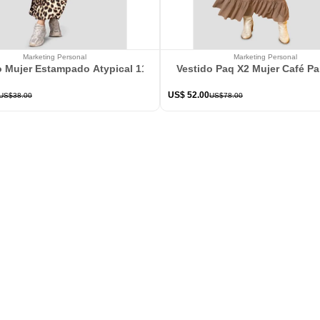
Marketing Personal
Marketing Personal
o Mujer Estampado Atypical 113802
Vestido Paq X2 Mujer Café P
US$
52
.
00
US$
38
.
00
US$
78
.
00