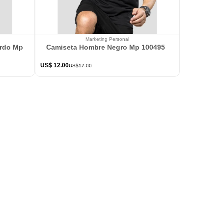
Marketing Personal
ardo Mp 114363
Camiseta Hombre Negro Mp 100495
US$
12
.
00
US$
17
.
00