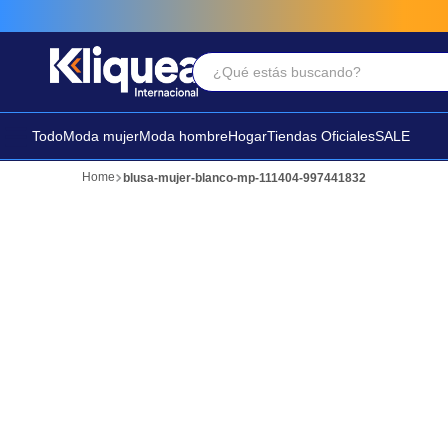
¿Qué estás buscando?
Términos Más Buscados
1
.
faldas
Todo
Moda mujer
Moda hombre
Hogar
Tiendas Oficiales
SALE
2
.
sandalia
blusa-mujer-blanco-mp-111404-997441832
3
.
futbol