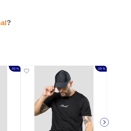
al
?
-
33 %
-
29 %