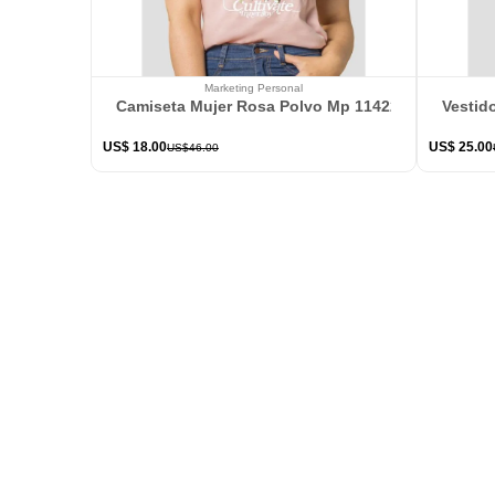
Marketing Personal
Camiseta Mujer Rosa Polvo Mp 114226
Vestid
US$
18
.
00
US$
25
.
00
US$
46
.
00