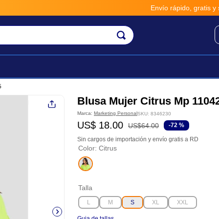
Envío rápido, gratis y seguro po
5
Blusa Mujer Citrus Mp 1104
Marca:
Marketing Personal
SKU
:
8346230
US$
18
.
00
US$
64
.
00
-
72 %
Sin cargos de importación y envío gratis a RD
Color
:
Citrus
Talla
L
M
S
XL
XXL
Guia de tallas