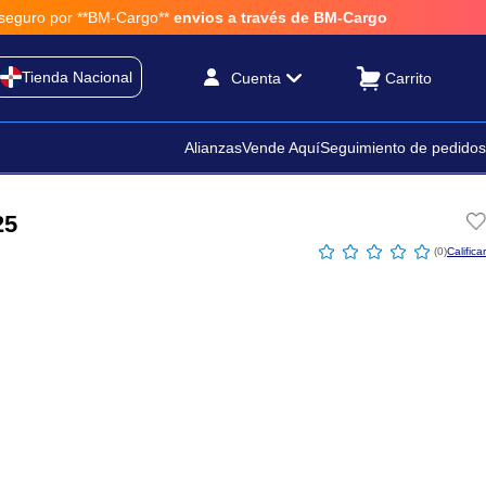
r **BM-Cargo**
envios a través de BM-Cargo
Tienda Nacional
Cuenta
Alianzas
Vende Aquí
Seguimiento de pedidos
25
☆
☆
☆
☆
☆
(
0
)