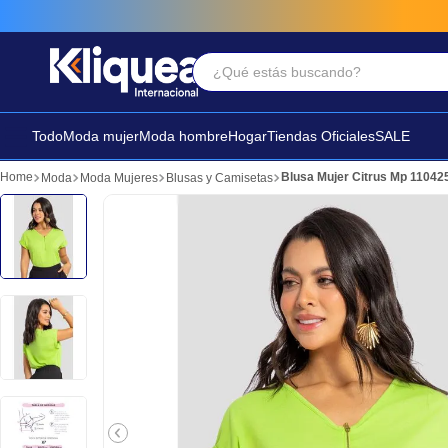
¿Qué estás buscando?
Términos Más Buscados
1
.
vestido
Todo
Moda mujer
Moda hombre
Hogar
Tiendas Oficiales
SALE
2
.
faldas
Blusa Mujer Citrus Mp 11042
Moda
Moda Mujeres
Blusas y Camisetas
3
.
sandalia