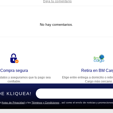
tulo
No hay comentarios.
lifica el producto de 1 a 5 estrellas
★
★
★
★
★
u nombre
rección de email
Compra segura
Retira en BM Car
datos y aseguramos que tu pago sea
Elige entre entrega a domicilio o reti
cribe un comentario
confiable.
Cargo más cercano.
DE KLIQUEA!
el
Aviso de Privacidad
y los
Términos y Condiciones
, así como el envío de noticias y promociones