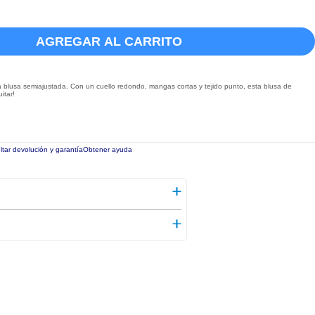
AGREGAR AL CARRITO
blusa semiajustada. Con un cuello redondo, mangas cortas y tejido punto, esta blusa de
itar!
tar devolución y garantía
Obtener ayuda