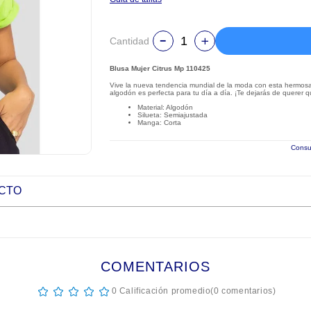
Cantidad
Blusa Mujer Citrus Mp 110425
Vive la nueva tendencia mundial de la moda con esta hermosa 
algodón es perfecta para tu día a día. ¡Te dejarás de querer qu
Material: Algodón
Silueta: Semiajustada
Manga: Corta
Consul
UCTO
COMENTARIOS
☆
☆
☆
☆
☆
0 Calificación promedio
(0 comentarios)