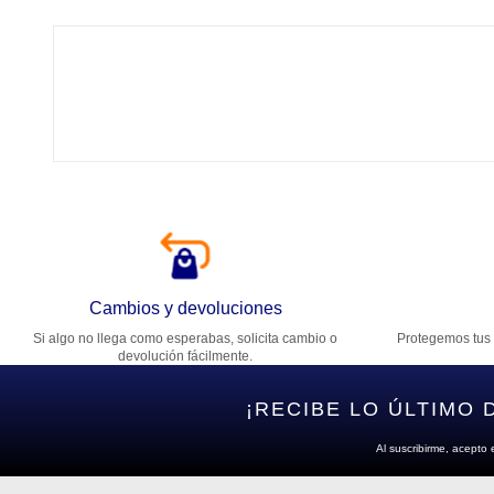
Tí
Ca
T
Di
Cambios y devoluciones
Si algo no llega como esperabas, solicita cambio o
Protegemos tus 
Es
devolución fácilmente.
¡RECIBE LO ÚLTIMO 
Al suscribirme, acepto 