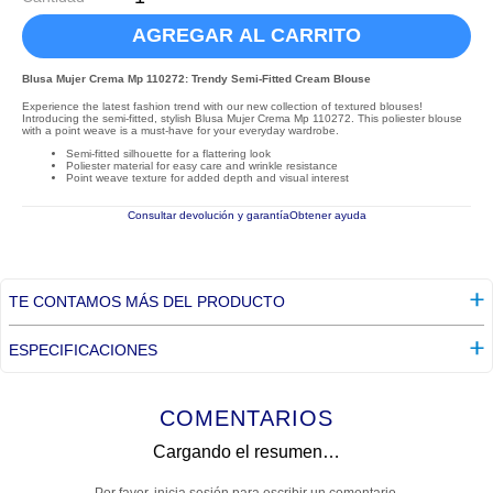
AGREGAR AL CARRITO
Blusa Mujer Crema Mp 110272: Trendy Semi-Fitted Cream Blouse
Experience the latest fashion trend with our new collection of textured blouses!
Introducing the semi-fitted, stylish Blusa Mujer Crema Mp 110272. This poliester blouse
with a point weave is a must-have for your everyday wardrobe.
Semi-fitted silhouette for a flattering look
Poliester material for easy care and wrinkle resistance
Point weave texture for added depth and visual interest
Consultar devolución y garantía
Obtener ayuda
TE CONTAMOS MÁS DEL PRODUCTO
ESPECIFICACIONES
COMENTARIOS
Cargando el resumen…
Por favor, inicia sesión para escribir un comentario.