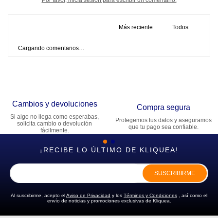
Más reciente
Todos
Cargando comentarios…
Cambios y devoluciones
Compra segura
Si algo no llega como esperabas,
Protegemos tus datos y aseguramos
solicita cambio o devolución
que tu pago sea confiable.
fácilmente.
¡RECIBE LO ÚLTIMO DE KLIQUEA!
SUSCRIBIRME
Al suscribirme, acepto el
Aviso de Privacidad
y los
Términos y Condiciones
, así como el
envío de noticias y promociones exclusivas de Kliquea.