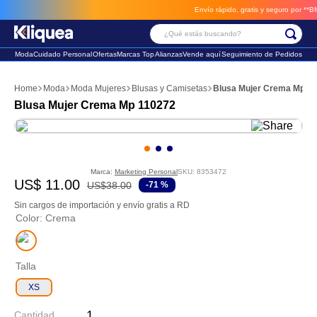
Envío rápido, gratis y seguro por **BM-Ca
¿Qué estás buscando?
Moda
Cuidado Personal
Ofertas
Marcas Top
Alianzas
Vende aquí
Seguimiento de Pedidos
Términos Más Buscados
Moda
Moda Mujeres
Blusas y Camisetas
Blusa Mujer Crema Mp 1
1
.
faldas
Blusa Mujer Crema Mp 110272
2
.
sandalia
3
.
futbol
Marca:
Marketing Personal
SKU
:
8353472
US$
11
.
00
US$
38
.
00
-
71 %
Sin cargos de importación y envío gratis a RD
Color
:
Crema
Talla
XS
Cantidad