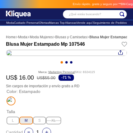
Envío rápido, gratis y seguro por **BM-Cargo**
e
¿Qué estás buscando?
Moda
Cuidado Personal
Ofertas
Marcas Top
Alianzas
Vende aquí
Seguimiento de Pedidos
Términos Más Buscados
Moda
Moda Mujeres
Blusas y Camisetas
Blusa Mujer Estampado 
1
.
faldas
Blusa Mujer Estampado Mp 107546
2
.
sandalia
3
.
futbol
Marca:
Marketing Personal
SKU
:
8324115
US$
16
.
00
US$
55
.
00
-
71 %
Sin cargos de importación y envío gratis a RD
Color
:
Estampado
Talla
L
M
S
XL
Cantidad