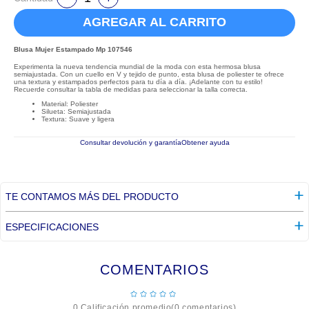
AGREGAR AL CARRITO
Blusa Mujer Estampado Mp 107546
Experimenta la nueva tendencia mundial de la moda con esta hermosa blusa
semiajustada. Con un cuello en V y tejido de punto, esta blusa de poliester te ofrece
una textura y estampados perfectos para tu día a día. ¡Adelante con tu estilo!
Recuerde consultar la tabla de medidas para seleccionar la talla correcta.
Material: Poliester
Silueta: Semiajustada
Textura: Suave y ligera
Consultar devolución y garantía
Obtener ayuda
TE CONTAMOS MÁS DEL PRODUCTO
ESPECIFICACIONES
COMENTARIOS
☆
☆
☆
☆
☆
0 Calificación promedio
(0 comentarios)