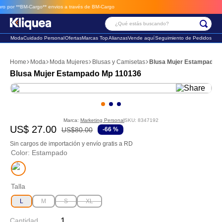
or **BM-Cargo**
envios a través de BM-Cargo
¿Qué estás buscando?
Moda
Cuidado Personal
Ofertas
Marcas Top
Alianzas
Vende aquí
Seguimiento de Pedidos
Términos Más Buscados
Moda
Moda Mujeres
Blusas y Camisetas
Blusa Mujer Estampado 
1
.
chaleco
Blusa Mujer Estampado Mp 110136
2
.
sandalia
3
.
futbol
Marca:
Marketing Personal
SKU
:
8347192
US$
27
.
00
US$
80
.
00
-
66 %
Sin cargos de importación y envío gratis a RD
Color
:
Estampado
Talla
L
M
S
XL
Cantidad