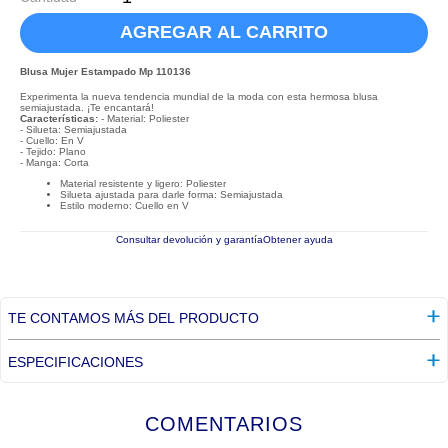
AGREGAR AL CARRITO
Blusa Mujer Estampado Mp 110136
Experimenta la nueva tendencia mundial de la moda con esta hermosa blusa
semiajustada. ¡Te encantará!
Características:
- Material: Poliester
- Silueta: Semiajustada
- Cuello: En V
- Tejido: Plano
- Manga: Corta
Material resistente y ligero: Poliester
Silueta ajustada para darle forma: Semiajustada
Estilo moderno: Cuello en V
Consultar devolución y garantía
Obtener ayuda
TE CONTAMOS MÁS DEL PRODUCTO
ESPECIFICACIONES
COMENTARIOS