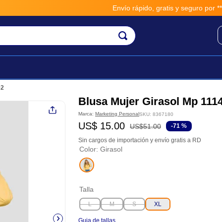
Envío rápido, gratis y seguro por **BM-
02
Blusa Mujer Girasol Mp 111
Marca:
Marketing Personal
SKU
:
8367180
US$
15
.
00
US$
51
.
00
-
71 %
Sin cargos de importación y envío gratis a RD
Color
:
Girasol
Talla
L
M
S
XL
Guia de tallas