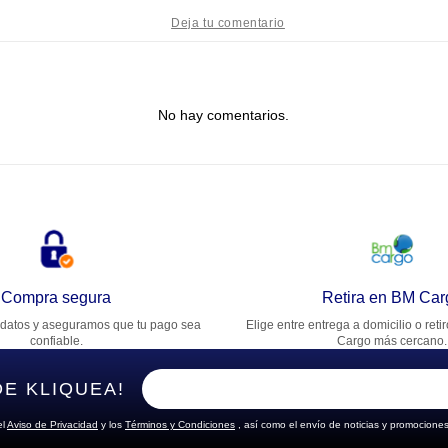
tulo
No hay comentarios.
lifica el producto de 1 a 5 estrellas
★
★
★
★
★
u nombre
rección de email
Compra segura
Retira en BM Car
datos y aseguramos que tu pago sea
Elige entre entrega a domicilio o reti
cribe un comentario
confiable.
Cargo más cercano.
DE KLIQUEA!
el
Aviso de Privacidad
y los
Términos y Condiciones
, así como el envío de noticias y promociones