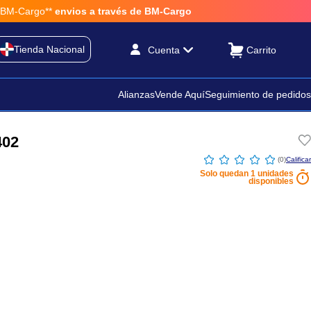
Cargo**
envios a través de BM-Cargo
Tienda Nacional
Cuenta
Alianzas
Vende Aquí
Seguimiento de pedidos
402
☆
☆
☆
☆
☆
(
0
)
Solo quedan
1
unidades
disponibles