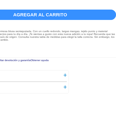
AGREGAR AL CARRITO
mosa blusa semiajustada. Con un cuello redondo, largas mangas, tejido punto y material
ctos para tu día a día. ¡Te sientas a gusto con esta nueva adición a tu ropa! Recuerda que las
aís de origen. Consulta nuestra tabla de medidas para elegir la talla correcta. Sin embargo, los
 cambio.
tar devolución y garantía
Obtener ayuda