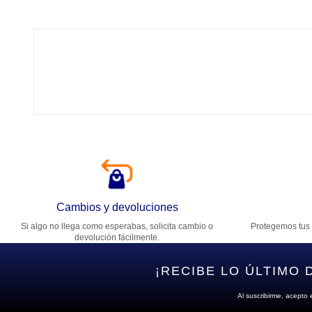
Tí
Ca
T
Di
Cambios y devoluciones
Si algo no llega como esperabas, solicita cambio o
Protegemos tus 
Es
devolución fácilmente.
¡RECIBE LO ÚLTIMO 
Al suscribirme, acepto 