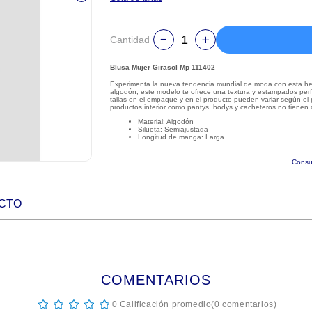
Cantidad
Blusa Mujer Girasol Mp 111402
Experimenta la nueva tendencia mundial de moda con esta her
algodón, este modelo te ofrece una textura y estampados perfe
tallas en el empaque y en el producto pueden variar según el p
productos interior como pantys, bodys y cacheteros no tienen
Material: Algodón
Silueta: Semiajustada
Longitud de manga: Larga
Consul
UCTO
COMENTARIOS
☆
☆
☆
☆
☆
0 Calificación promedio
(0 comentarios)