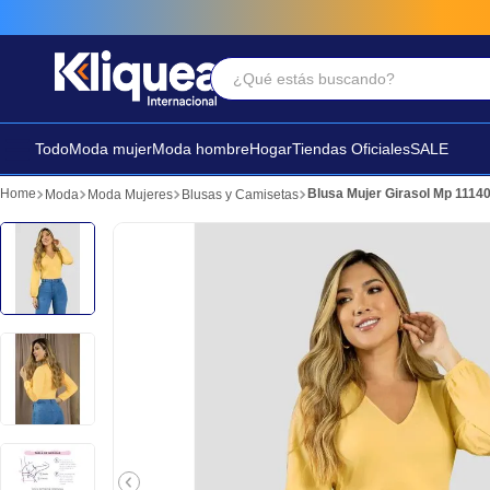
¿Qué estás buscando?
Términos Más Buscados
1
.
faldas
Todo
Moda mujer
Moda hombre
Hogar
Tiendas Oficiales
SALE
2
.
futbol
Blusa Mujer Girasol Mp 1114
Moda
Moda Mujeres
Blusas y Camisetas
3
.
sandalia