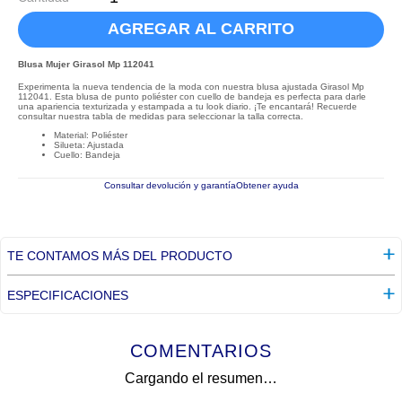
AGREGAR AL CARRITO
Blusa Mujer Girasol Mp 112041
Experimenta la nueva tendencia de la moda con nuestra blusa ajustada Girasol Mp
112041. Esta blusa de punto poliéster con cuello de bandeja es perfecta para darle
una apariencia texturizada y estampada a tu look diario. ¡Te encantará! Recuerde
consultar nuestra tabla de medidas para seleccionar la talla correcta.
Material: Poliéster
Silueta: Ajustada
Cuello: Bandeja
Consultar devolución y garantía
Obtener ayuda
TE CONTAMOS MÁS DEL PRODUCTO
ESPECIFICACIONES
COMENTARIOS
Cargando el resumen…