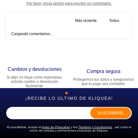
Por favor, inicia sesión para escribir un comentario.
Más reciente
Todos
Cargando comentarios…
Cambios y devoluciones
Compra segura
Si algo no llega como esperabas,
Protegemos tus datos y aseguramos
solicita cambio o devolución
que tu pago sea confiable.
fácilmente.
¡RECIBE LO ÚLTIMO DE KLIQUEA!
SUSCRIBIRME
Al suscribirme, acepto el
Aviso de Privacidad
y los
Términos y Condiciones
, así como el
envío de noticias y promociones exclusivas de Kliquea.