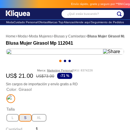
Envío rápido, gratis y seguro por **BM-Cargo**
¿Qué estás buscando?
Moda
Cuidado Personal
Ofertas
Marcas Top
Alianzas
Vende aquí
Seguimiento de Pedidos
Términos Más Buscados
Moda
Moda Mujeres
Blusas y Camisetas
Blusa Mujer Girasol Mp 1
1
.
chaleco
Blusa Mujer Girasol Mp 112041
2
.
sandalia
3
.
futbol
Marca:
Marketing Personal
SKU
:
8374226
US$
21
.
00
US$
73
.
00
-
71 %
Sin cargos de importación y envío gratis a RD
Color
:
Girasol
Talla
L
S
XL
Cantidad