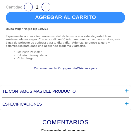
Cantidad
AGREGAR AL CARRITO
Blusa Mujer Negro Mp 110273
Experimenta la nueva tendencia mundial de la moda con esta elegante blusa
semiajustada en negro. Con un cuello en V, tejido en punto y mangas con tiras, esta
blusa de poliéster es perfecta para tu día a día. ¡Además, te ofrece textura y
estampados para darle una apariencia moderna y atractiva!
Material: Poliéster
Silueta: Semiajustada
Color: Negro
Consultar devolución y garantía
Obtener ayuda
TE CONTAMOS MÁS DEL PRODUCTO
ESPECIFICACIONES
COMENTARIOS