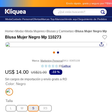
Envío rápido, gratis y seguro por **BM-Carg
¿Qué estás buscando?
Moda
Cuidado Personal
Ofertas
Marcas Top
Alianzas
Vende aquí
Seguimiento de Pedidos
Términos Más Buscados
Moda
Moda Mujeres
Blusas y Camisetas
Blusa Mujer Negro Mp 11
1
.
faldas
Blusa Mujer Negro Mp 110273
2
.
sandalia
3
.
futbol
Marca:
Marketing Personal
SKU
:
8365108
☆
☆
☆
☆
☆
(
0
)
US$
14
.
00
US$
21
.
00
-
33 %
Sin cargos de importación y envío gratis a RD
Color
:
Negro
Talla
L
M
S
XS