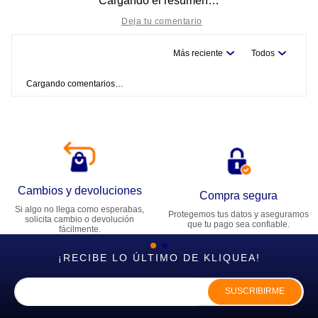
Cargando el resumen…
Más reciente
Todos
Título
Cargando comentarios…
Califica el producto de 1 a 5 estrellas
★
★
★
★
★
Tu nombre
Cambios y devoluciones
Dirección de email
Compra segura
Si algo no llega como esperabas,
Protegemos tus datos y aseguramos
solicita cambio o devolución
que tu pago sea confiable.
fácilmente.
Escribe un comentario
¡RECIBE LO ÚLTIMO DE KLIQUEA!
SUSCRIBIRME