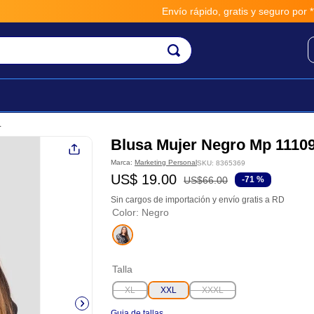
Envío rápido, gratis y seguro por **BM
1
Blusa Mujer Negro Mp 1110
Marca:
Marketing Personal
SKU
:
8365369
US$
19
.
00
US$
66
.
00
-
71 %
Sin cargos de importación y envío gratis a RD
Color
:
Negro
Talla
XL
XXL
XXXL
Guia de tallas