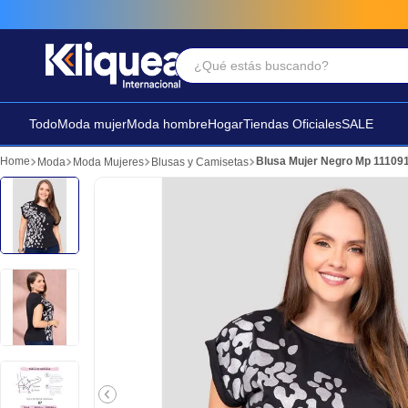
¿Qué estás buscando?
Términos Más Buscados
1
.
faldas
Todo
Moda mujer
Moda hombre
Hogar
Tiendas Oficiales
SALE
2
.
sandalia
Blusa Mujer Negro Mp 11109
Moda
Moda Mujeres
Blusas y Camisetas
3
.
futbol