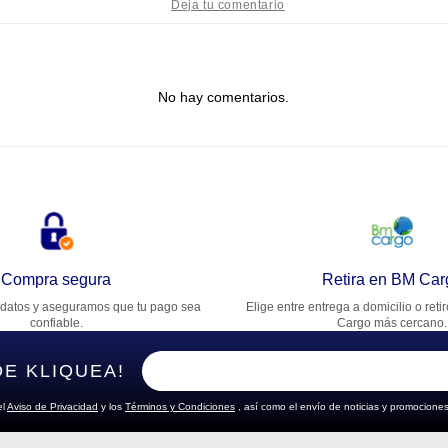
tulo
No hay comentarios.
lifica el producto de 1 a 5 estrellas
★
★
★
★
★
u nombre
rección de email
Compra segura
Retira en BM Car
datos y aseguramos que tu pago sea
Elige entre entrega a domicilio o reti
cribe un comentario
confiable.
Cargo más cercano.
DE KLIQUEA!
el
Aviso de Privacidad
y los
Términos y Condiciones
, así como el envío de noticias y promociones