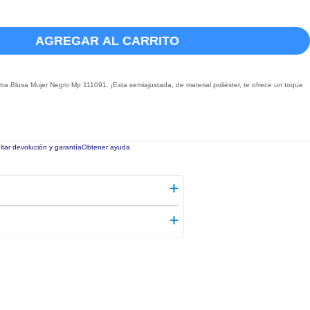
AGREGAR AL CARRITO
a Blusa Mujer Negro Mp 111091. ¡Esta semiajustada, de material poliéster, te ofrece un toque
tar devolución y garantía
Obtener ayuda