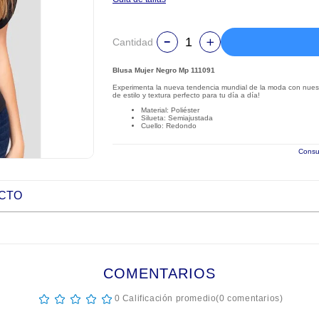
Cantidad
Blusa Mujer Negro Mp 111091
Experimenta la nueva tendencia mundial de la moda con nuestr
de estilo y textura perfecto para tu día a día!
Material: Poliéster
Silueta: Semiajustada
Cuello: Redondo
Consul
UCTO
COMENTARIOS
☆
☆
☆
☆
☆
0 Calificación promedio
(0 comentarios)