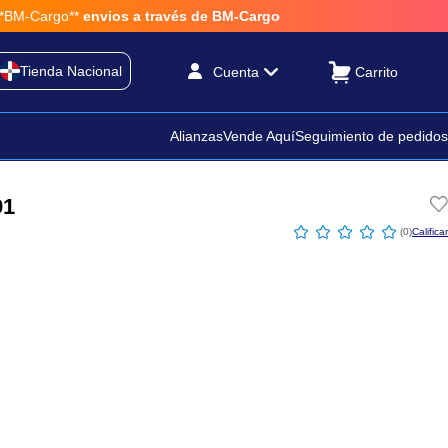
-Cargo**
envios a través de BM-Cargo
Tienda Nacional
Cuenta
Alianzas
Vende Aquí
Seguimiento de pedidos
91
☆
☆
☆
☆
☆
(
0
)