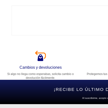
Tí
Ca
T
Di
Cambios y devoluciones
Si algo no llega como esperabas, solicita cambio o
Protegemos tus 
Es
devolución fácilmente.
¡RECIBE LO ÚLTIMO 
Al suscribirme, acepto 