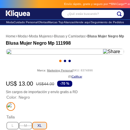
Envío rápido, gratis y seguro por **BM-Cargo**
envio
¿Qué estás buscando?
Moda
Cuidado Personal
Ofertas
Marcas Top
Alianzas
Vende aquí
Seguimiento de Pedidos
Términos Más Buscados
Moda
Moda Mujeres
Blusas y Camisetas
Blusa Mujer Negro Mp 11
1
.
chaleco
Blusa Mujer Negro Mp 111998
2
.
sandalia
3
.
futbol
Marca:
Marketing Personal
SKU
:
8374896
☆
☆
☆
☆
☆
(
0
)
US$
13
.
00
US$
44
.
00
-
70 %
Sin cargos de importación y envío gratis a RD
Color
:
Negro
Talla
L
M
XL