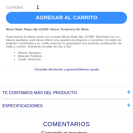
Cantidad
AGREGAR AL CARRITO
Blusa Mujer Negro Mp 111998: Nueva Tendencia De Moda
Experimenta la última moda con nuestra Blusa Mujer Mp 111998. Diseñada con un
silueta ajustada, esta blusa ofrece una apariencia elegante y moderna. Su tejido de
poliéster confortable y su cuello redondo te garantizan una perfecta combinación de
estilo y confort. ¡Adelante al estilo del día a día!
Silueta: Ajustada
Material: Poliéster
Cuello: Redondo
Consultar devolución y garantía
Obtener ayuda
TE CONTAMOS MÁS DEL PRODUCTO
ESPECIFICACIONES
COMENTARIOS