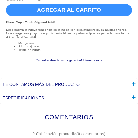
AGREGAR AL CARRITO
Blusa Mujer Verde Atypical 4558
Experimenta la nueva tendencia de la moda con esta atractiva blusa ajustada verde.
Con manga sisa y tejido de punto, esta blusa de poliester lycra es perfecta para tu día
a día. ¡Te encantará!
Manga sisa
Silueta ajustada
Tejido de punto
Consultar devolución y garantía
Obtener ayuda
TE CONTAMOS MÁS DEL PRODUCTO
ESPECIFICACIONES
COMENTARIOS
☆
☆
☆
☆
☆
0 Calificación promedio
(0 comentarios)