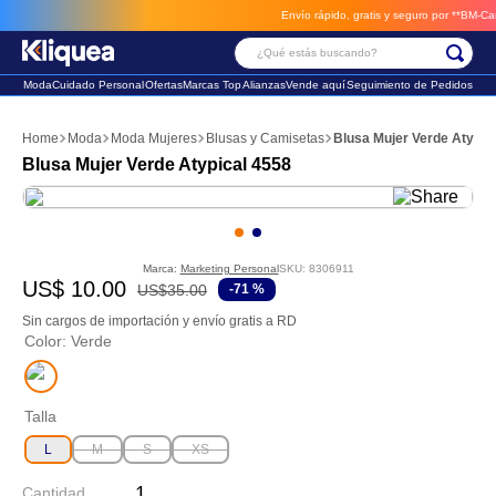
Envío rápido, gratis y seguro por **BM-Cargo**
¿Qué estás buscando?
Moda
Cuidado Personal
Ofertas
Marcas Top
Alianzas
Vende aquí
Seguimiento de Pedidos
Términos Más Buscados
Moda
Moda Mujeres
Blusas y Camisetas
Blusa Mujer Verde Atypic
1
.
chaleco
Blusa Mujer Verde Atypical 4558
2
.
sandalia
3
.
futbol
Marca:
Marketing Personal
SKU
:
8306911
US$
10
.
00
US$
35
.
00
-
71 %
Sin cargos de importación y envío gratis a RD
Color
:
Verde
Talla
L
M
S
XS
Cantidad