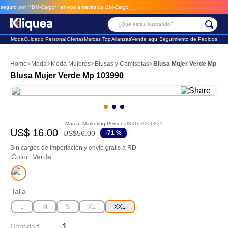
eguro por **BM-Cargo**
envios a través de BM-Cargo
¿Qué estás buscando?
Moda
Cuidado Personal
Ofertas
Marcas Top
Alianzas
Vende aquí
Seguimiento de Pedidos
Términos Más Buscados
Moda
Moda Mujeres
Blusas y Camisetas
Blusa Mujer Verde Mp 10
1
.
faldas
Blusa Mujer Verde Mp 103990
2
.
sandalia
3
.
futbol
Marca:
Marketing Personal
SKU
:
8306821
US$
16
.
00
US$
56
.
00
-
71 %
Sin cargos de importación y envío gratis a RD
Color
:
Verde
Talla
L
M
S
XL
XXL
Cantidad