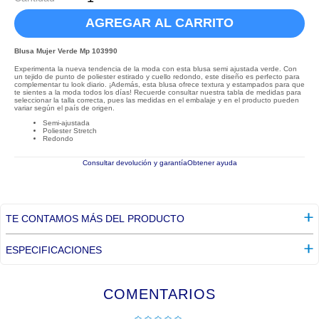
AGREGAR AL CARRITO
Blusa Mujer Verde Mp 103990
Experimenta la nueva tendencia de la moda con esta blusa semi ajustada verde. Con
un tejido de punto de poliester estirado y cuello redondo, este diseño es perfecto para
complementar tu look diario. ¡Además, esta blusa ofrece textura y estampados para que
te sientes a la moda todos los días! Recuerde consultar nuestra tabla de medidas para
seleccionar la talla correcta, pues las medidas en el embalaje y en el producto pueden
variar según el país de origen.
Semi-ajustada
Poliester Stretch
Redondo
Consultar devolución y garantía
Obtener ayuda
TE CONTAMOS MÁS DEL PRODUCTO
ESPECIFICACIONES
COMENTARIOS