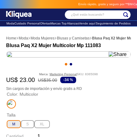
Envío rápido, gratis y seguro por **BM-Cargo
¿Qué estás buscando?
Moda
Cuidado Personal
Ofertas
Marcas Top
Alianzas
Vende aquí
Seguimiento de Pedidos
Términos Más Buscados
Moda
Moda Mujeres
Blusas y Camisetas
Blusa Paq X2 Mujer Multi
1
.
faldas
Blusa Paq X2 Mujer Multicolor Mp 111083
2
.
futbol
3
.
sandalia
Marca:
Marketing Personal
SKU
:
8365098
US$
23
.
00
US$
35
.
00
-
34 %
Sin cargos de importación y envío gratis a RD
Color
:
Multicolor
Talla
M
S
XL
Cantidad