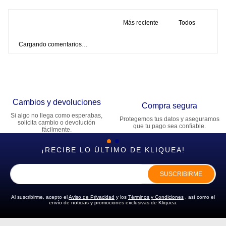
Más reciente
Todos
Cargando comentarios…
Cambios y devoluciones
Compra segura
Si algo no llega como esperabas,
Protegemos tus datos y aseguramos
solicita cambio o devolución
que tu pago sea confiable.
fácilmente.
¡RECIBE LO ÚLTIMO DE KLIQUEA!
SUSCRIBIRME
Al suscribirme, acepto el
Aviso de Privacidad
y los
Términos y Condiciones
, así como el
envío de noticias y promociones exclusivas de Kliquea.