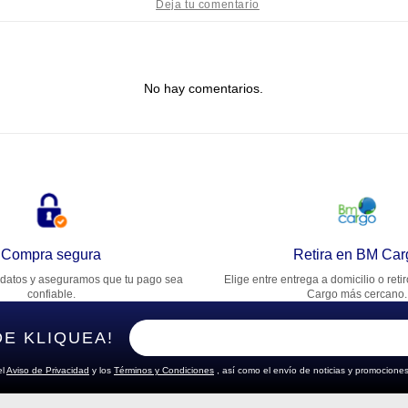
tulo
No hay comentarios.
lifica el producto de 1 a 5 estrellas
★
★
★
★
★
u nombre
rección de email
Compra segura
Retira en BM Car
datos y aseguramos que tu pago sea
Elige entre entrega a domicilio o reti
cribe un comentario
confiable.
Cargo más cercano.
DE KLIQUEA!
el
Aviso de Privacidad
y los
Términos y Condiciones
, así como el envío de noticias y promociones