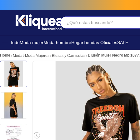
¿Qué estás buscando?
Términos Más Buscados
1
.
faldas
Todo
Moda mujer
Moda hombre
Hogar
Tiendas Oficiales
SALE
2
.
sandalia
Blusón Mujer Negro Mp 1077
Moda
Moda Mujeres
Blusas y Camisetas
3
.
futbol