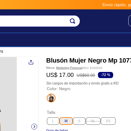
Envío rápido, gratis y se
78
Blusón Mujer Negro Mp 107
Marca:
Marketing Personal
SKU
:
8326545
US$
17
.
00
US$
60
.
00
-
72 %
Sin cargos de importación y envío gratis a RD
Color
:
Negro
Talla
L
M
S
XL
XS
Guia de tallas