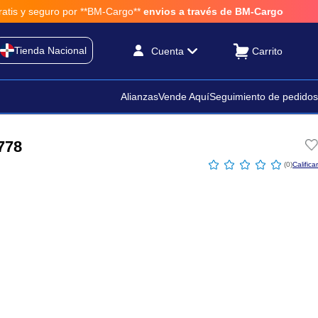
guro por **BM-Cargo**
envios a través de BM-Cargo
Tienda Nacional
Cuenta
Alianzas
Vende Aquí
Seguimiento de pedidos
778
☆
☆
☆
☆
☆
(
0
)