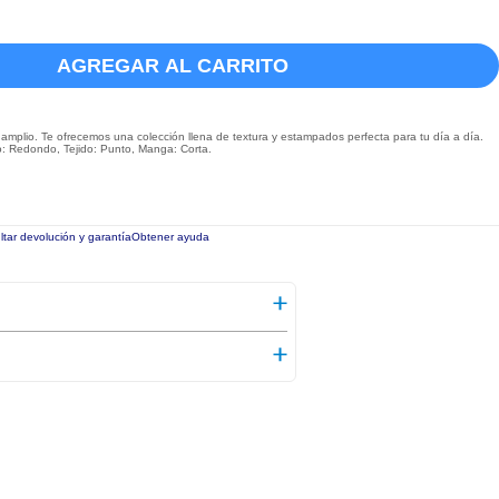
AGREGAR AL CARRITO
amplio. Te ofrecemos una colección llena de textura y estampados perfecta para tu día a día.
lo: Redondo, Tejido: Punto, Manga: Corta.
tar devolución y garantía
Obtener ayuda