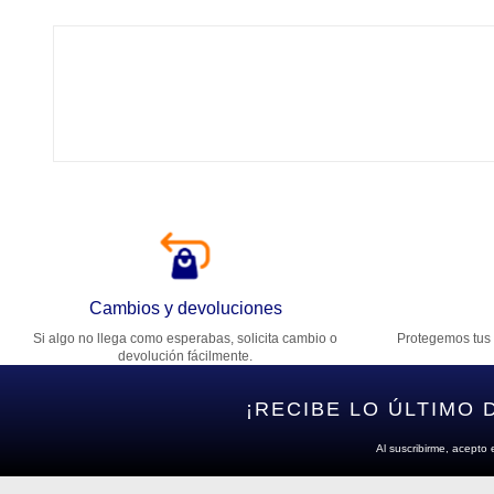
Tí
Ca
T
Di
Cambios y devoluciones
Si algo no llega como esperabas, solicita cambio o
Protegemos tus 
Es
devolución fácilmente.
¡RECIBE LO ÚLTIMO 
Al suscribirme, acepto 