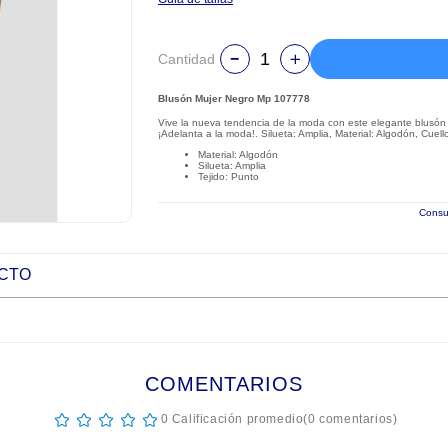
Cantidad
Blusón Mujer Negro Mp 107778
Vive la nueva tendencia de la moda con este elegante blusón 
¡Adelanta a la moda!. Silueta: Amplia, Material: Algodón, Cuel
Material: Algodón
Silueta: Amplia
Tejido: Punto
Consul
UCTO
COMENTARIOS
☆
☆
☆
☆
☆
0 Calificación promedio
(0 comentarios)