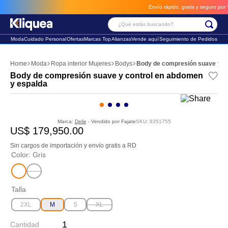
Envío rápido, gratis y seguro por **B
¿Qué estás buscando?
Moda
Cuidado Personal
Ofertas
Marcas Top
Alianzas
Vende aquí
Seguimiento de Pedidos
Términos Más Buscados
Moda
Ropa interior Mujeres
Bodys
Body de compresión suave y co
1
.
faldas
Body de compresión suave y control en abdomen
y espalda
2
.
sandalia
3
.
futbol
Marca:
Delie
- Vendido por
Fajate
SKU
:
8351755
US$
179
,
950
.
00
Sin cargos de importación y envío gratis a RD
Color
:
Gris
Talla
2XL
M
S
XL
Cantidad