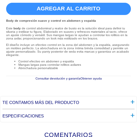
AGREGAR AL CARRITO
Body de compresión suave y control en abdomen y espalda
Este
body
de control abdominal y realce de busto es la solución ideal para definir tu
silueta y estilizar tu figura. Elaborado en suaves y refrescos materiales al tacto, ofrece
un ajuste cómodo y versátil. Sus mangas largas te ayudan a controlar los rollitos en la
zona axilar, proporcionando un look más estilizado en los brazos.
El diseño incluye un efectivo control en la zona del abdomen y la espalda, asegurando
un moldeo perfecto. La abrochadura en la zona íntima brinda comodidad y permite un
ajuste personalizado. Su panty posterior de seda evita marcas y garantiza un acabado
elegante.
Control efectivo en abdomen y espalda
Mangas largas para controlar rollitos axilares
Abrochadura personalizable
Consultar devolución y garantía
Obtener ayuda
TE CONTAMOS MÁS DEL PRODUCTO
ESPECIFICACIONES
COMENTARIOS