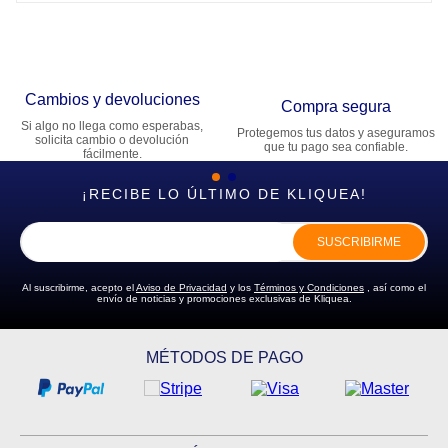
Cambios y devoluciones
Compra segura
Si algo no llega como esperabas,
Protegemos tus datos y aseguramos
solicita cambio o devolución
que tu pago sea confiable.
fácilmente.
¡RECIBE LO ÚLTIMO DE KLIQUEA!
SUSCRIBIRME
Al suscribirme, acepto el
Aviso de Privacidad
y los
Términos y Condiciones
, así como el
envío de noticias y promociones exclusivas de Kliquea.
MÉTODOS DE PAGO