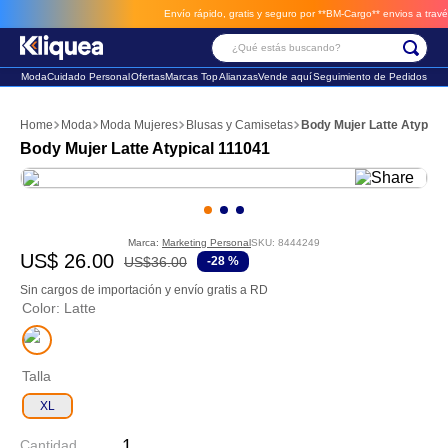
Envío rápido, gratis y seguro por **BM-Cargo**
envios a través 
¿Qué estás buscando?
Moda
Cuidado Personal
Ofertas
Marcas Top
Alianzas
Vende aquí
Seguimiento de Pedidos
Términos Más Buscados
Moda
Moda Mujeres
Blusas y Camisetas
Body Mujer Latte Atypica
1
.
chaleco
Body Mujer Latte Atypical 111041
2
.
sandalia
3
.
futbol
Marca:
Marketing Personal
SKU
:
8444249
US$
26
.
00
US$
36
.
00
-
28 %
Sin cargos de importación y envío gratis a RD
Color
:
Latte
Talla
XL
Cantidad