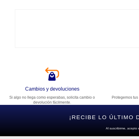
Tí
Ca
T
Di
Cambios y devoluciones
Si algo no llega como esperabas, solicita cambio o
Protegemos tus 
Es
devolución fácilmente.
¡RECIBE LO ÚLTIMO 
Al suscribirme, acepto 