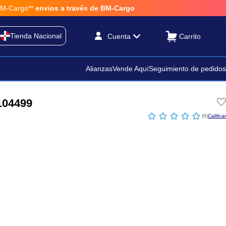
Cargo**
envios a través de BM-Cargo
Tienda Nacional
Cuenta
Alianzas
Vende Aquí
Seguimiento de pedidos
104499
☆
☆
☆
☆
☆
(
0
)