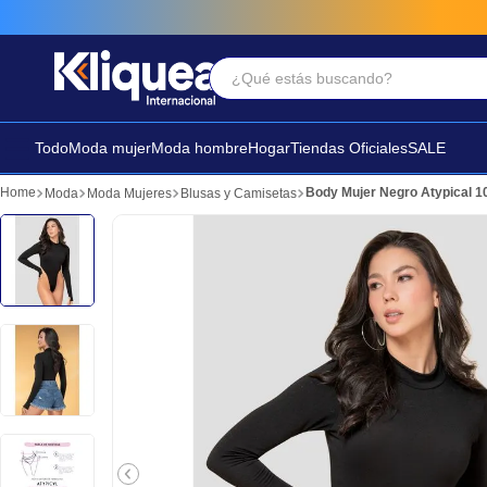
¿Qué estás buscando?
Términos Más Buscados
1
.
faldas
Todo
Moda mujer
Moda hombre
Hogar
Tiendas Oficiales
SALE
2
.
futbol
Body Mujer Negro Atypical 
Moda
Moda Mujeres
Blusas y Camisetas
3
.
sandalia