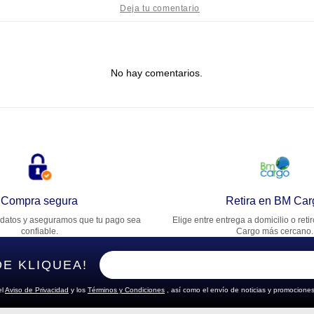
tulo
No hay comentarios.
lifica el producto de 1 a 5 estrellas
★
★
★
★
★
u nombre
rección de email
Compra segura
Retira en BM Car
datos y aseguramos que tu pago sea
Elige entre entrega a domicilio o reti
cribe un comentario
confiable.
Cargo más cercano.
DE KLIQUEA!
el
Aviso de Privacidad
y los
Términos y Condiciones
, así como el envío de noticias y promociones