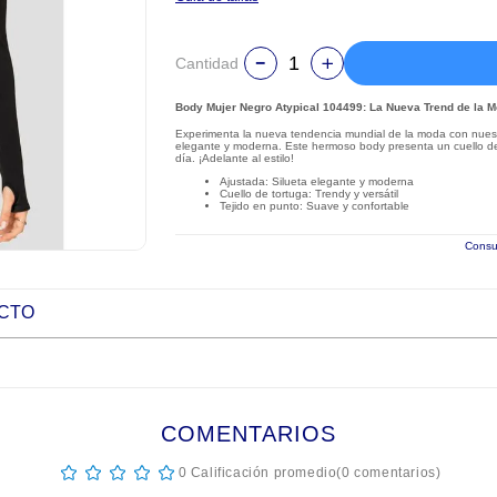
Cantidad
Body Mujer Negro Atypical 104499: La Nueva Trend de la 
Experimenta la nueva tendencia mundial de la moda con nuestr
elegante y moderna. Este hermoso body presenta un cuello de 
día. ¡Adelante al estilo!
Ajustada: Silueta elegante y moderna
Cuello de tortuga: Trendy y versátil
Tejido en punto: Suave y confortable
Consul
UCTO
COMENTARIOS
☆
☆
☆
☆
☆
0 Calificación promedio
(0 comentarios)