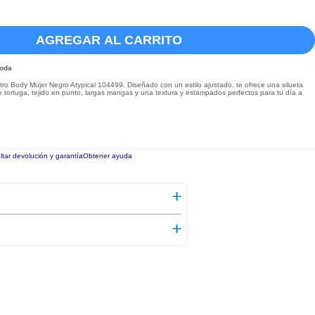
AGREGAR AL CARRITO
Moda
o Body Mujer Negro Atypical 104499. Diseñado con un estilo ajustado, te ofrece una silueta
tortuga, tejido en punto, largas mangas y una textura y estampados perfectos para tu día a
tar devolución y garantía
Obtener ayuda