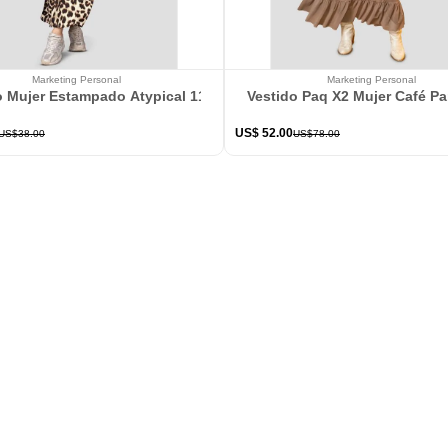
Marketing Personal
Marketing Personal
o Mujer Estampado Atypical 113802
Vestido Paq X2 Mujer Café P
US$
52
.
00
US$
38
.
00
US$
78
.
00