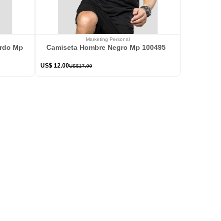
Marketing Personal
ardo Mp 114363
Camiseta Hombre Negro Mp 100495
US$
12
.
00
US$
17
.
00