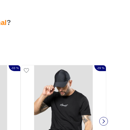
al
?
-
33 %
-
29 %