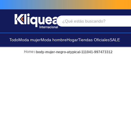
¿Qué estás buscando?
Términos Más Buscados
1
.
faldas
Todo
Moda mujer
Moda hombre
Hogar
Tiendas Oficiales
SALE
2
.
futbol
body-mujer-negro-atypical-111041-997473312
3
.
sandalia