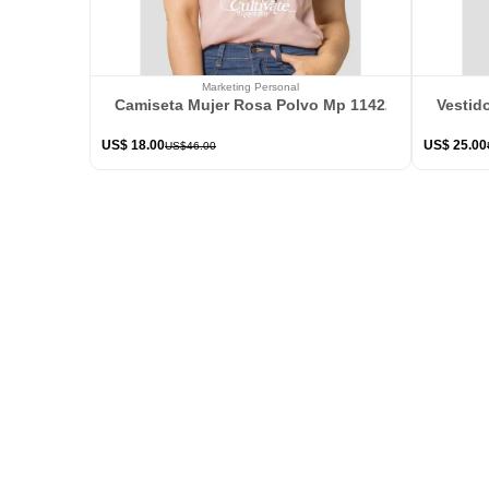
Marketing Personal
Camiseta Mujer Rosa Polvo Mp 114226
Vestid
US$
18
.
00
US$
25
.
00
US$
46
.
00