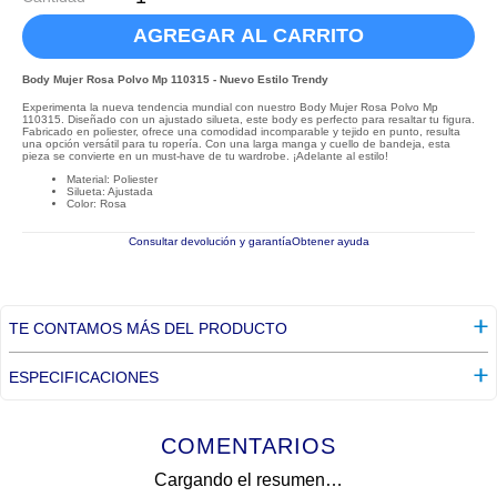
AGREGAR AL CARRITO
Body Mujer Rosa Polvo Mp 110315 - Nuevo Estilo Trendy
Experimenta la nueva tendencia mundial con nuestro Body Mujer Rosa Polvo Mp
110315. Diseñado con un ajustado silueta, este body es perfecto para resaltar tu figura.
Fabricado en poliester, ofrece una comodidad incomparable y tejido en punto, resulta
una opción versátil para tu ropería. Con una larga manga y cuello de bandeja, esta
pieza se convierte en un must-have de tu wardrobe. ¡Adelante al estilo!
Material: Poliester
Silueta: Ajustada
Color: Rosa
Consultar devolución y garantía
Obtener ayuda
TE CONTAMOS MÁS DEL PRODUCTO
ESPECIFICACIONES
COMENTARIOS
Cargando el resumen…