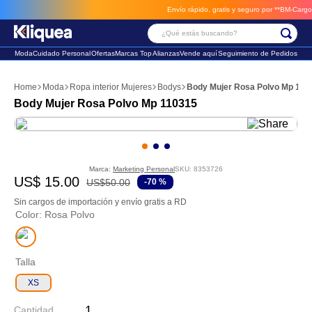
Envío rápido, gratis y seguro por **BM-Cargo**
envios a través de B
¿Qué estás buscando?
Moda
Cuidado Personal
Ofertas
Marcas Top
Alianzas
Vende aquí
Seguimiento de Pedidos
Términos Más Buscados
Moda
Ropa interior Mujeres
Bodys
Body Mujer Rosa Polvo Mp 110
1
.
chaleco
Body Mujer Rosa Polvo Mp 110315
2
.
sandalia
3
.
futbol
Marca:
Marketing Personal
SKU
:
8353726
US$
15
.
00
US$
50
.
00
-
70 %
Sin cargos de importación y envío gratis a RD
Color
:
Rosa Polvo
Talla
XS
Cantidad