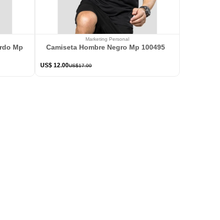
Marketing Personal
ardo Mp 114363
Camiseta Hombre Negro Mp 100495
US$
12
.
00
US$
17
.
00