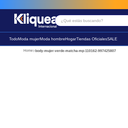
¿Qué estás buscando?
Términos Más Buscados
1
.
faldas
Todo
Moda mujer
Moda hombre
Hogar
Tiendas Oficiales
SALE
2
.
sandalia
body-mujer-verde-matcha-mp-110162-997425807
3
.
futbol