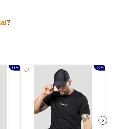
al
?
-
33 %
-
29 %