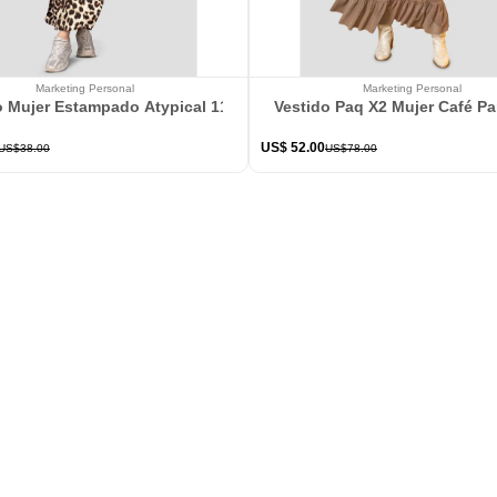
Marketing Personal
Marketing Personal
o Mujer Estampado Atypical 113802
Vestido Paq X2 Mujer Café P
US$
52
.
00
US$
38
.
00
US$
78
.
00