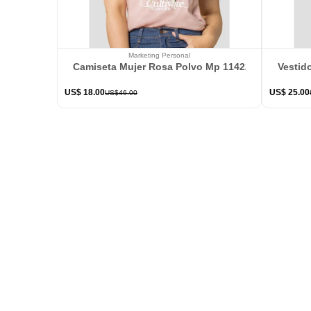
Marketing Personal
Camiseta Mujer Rosa Polvo Mp 114226
Vestid
US$
18
.
00
US$
25
.
00
US$
46
.
00